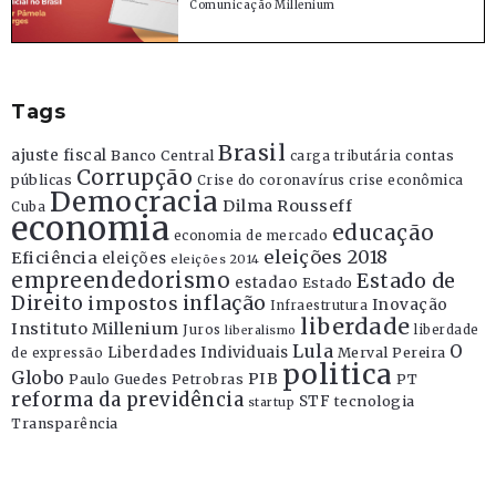
Comunicação Millenium
Tags
Brasil
ajuste fiscal
Banco Central
contas
carga tributária
Corrupção
públicas
Crise do coronavírus
crise econômica
Democracia
Dilma Rousseff
Cuba
economia
educação
economia de mercado
eleições 2018
Eficiência
eleições
eleições 2014
empreendedorismo
Estado de
estadao
Estado
Direito
inflação
impostos
Inovação
Infraestrutura
liberdade
Instituto Millenium
Juros
liberdade
liberalismo
Lula
O
Liberdades Individuais
Merval Pereira
de expressão
politica
Globo
PIB
Paulo Guedes
Petrobras
PT
reforma da previdência
STF
tecnologia
startup
Transparência