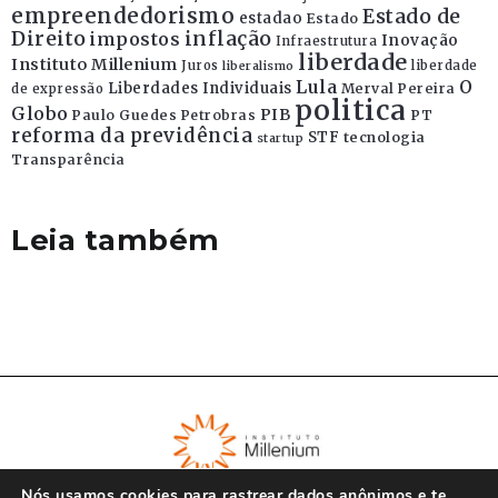
empreendedorismo
Estado de
estadao
Estado
Direito
inflação
impostos
Inovação
Infraestrutura
liberdade
Instituto Millenium
Juros
liberdade
liberalismo
Lula
O
Liberdades Individuais
Merval Pereira
de expressão
politica
Globo
PIB
Paulo Guedes
Petrobras
PT
reforma da previdência
STF
tecnologia
startup
Transparência
Leia também
Nós usamos cookies para rastrear dados anônimos e te