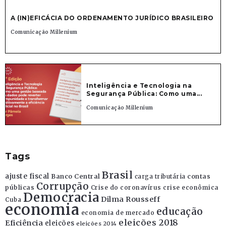
A (IN)EFICÁCIA DO ORDENAMENTO JURÍDICO BRASILEIRO
Comunicação Millenium
Inteligência e Tecnologia na
Segurança Pública: Como uma...
Comunicação Millenium
Tags
Brasil
ajuste fiscal
Banco Central
contas
carga tributária
Corrupção
públicas
Crise do coronavírus
crise econômica
Democracia
Dilma Rousseff
Cuba
economia
educação
economia de mercado
eleições 2018
Eficiência
eleições
eleições 2014