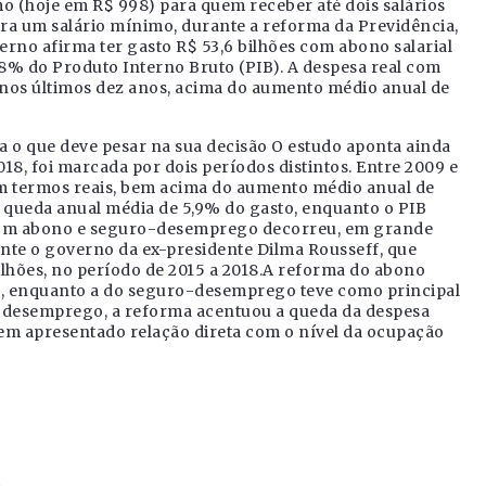
 (hoje em R$ 998) para quem receber até dois salários
ara um salário mínimo, durante a reforma da Previdência,
erno afirma ter gasto R$ 53,6 bilhões com abono salarial
8% do Produto Interno Bruto (PIB). A despesa real com
, nos últimos dez anos, acima do aumento médio anual de
ba o que deve pesar na sua decisão O estudo aponta ainda
2018, foi marcada por dois períodos distintos. Entre 2009 e
em termos reais, bem acima do aumento médio anual de
ve queda anual média de 5,9% do gasto, enquanto o PIB
 com abono e seguro-desemprego decorreu, em grande
te o governo da ex-presidente Dilma Rousseff, que
lhões, no período de 2015 a 2018.A reforma do abono
io, enquanto a do seguro-desemprego teve como principal
ro-desemprego, a reforma acentuou a queda da despesa
tem apresentado relação direta com o nível da ocupação