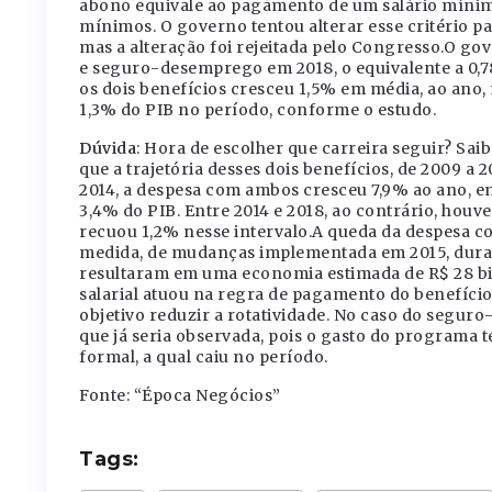
abono equivale ao pagamento de um salário mínimo
mínimos. O governo tentou alterar esse critério p
mas a alteração foi rejeitada pelo Congresso.O gov
e seguro-desemprego em 2018, o equivalente a 0,7
os dois benefícios cresceu 1,5% em média, ao ano
1,3% do PIB no período, conforme o estudo.
Dúvida
: Hora de escolher que carreira seguir? Sai
que a trajetória desses dois benefícios, de 2009 a 
2014, a despesa com ambos cresceu 7,9% ao ano, 
3,4% do PIB. Entre 2014 e 2018, ao contrário, hou
recuou 1,2% nesse intervalo.A queda da despesa
medida, de mudanças implementada em 2015, duran
resultaram em uma economia estimada de R$ 28 bi
salarial atuou na regra de pagamento do benefíc
objetivo reduzir a rotatividade. No caso do segu
que já seria observada, pois o gasto do programa 
formal, a qual caiu no período.
Fonte: “Época Negócios”
Tags: