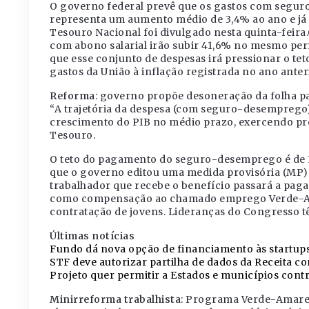
O governo federal prevê que os gastos com segur
representa um aumento médio de 3,4% ao ano e já t
Tesouro Nacional foi divulgado nesta quinta-feira
com abono salarial irão subir 41,6% no mesmo per
que esse conjunto de despesas irá pressionar o tet
gastos da União à inflação registrada no ano anter
Reforma
: governo propõe desoneração da folha p
“A trajetória da despesa (com seguro-desemprego) 
crescimento do PIB no médio prazo, exercendo pres
Tesouro.
O teto do pagamento do seguro-desemprego é de 
que o governo editou uma medida provisória (MP)
trabalhador que recebe o benefício passará a paga
como compensação ao chamado emprego Verde-Ama
contratação de jovens. Lideranças do Congresso t
Últimas notícias
Fundo dá nova opção de financiamento às startups 
STF deve autorizar partilha de dados da Receita co
Projeto quer permitir a Estados e municípios cont
Minirreforma trabalhista
: Programa Verde-Amare