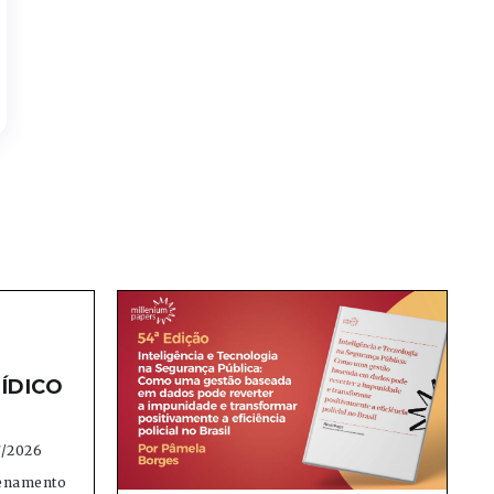
ÍDICO
7/2026
denamento