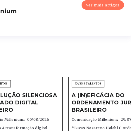
Ver mais artigos
enium
ENTOS
JOVENS TALENTOS
LUÇÃO SILENCIOSA
A (IN)EFICÁCIA DO
ADO DIGITAL
ORDENAMENTO JUR
EIRO
BRASILEIRO
o Millenium
05/08/2026
Comunicação Millenium
29/0
 A transformação digital
*Lucas Nazareno Halabi O or