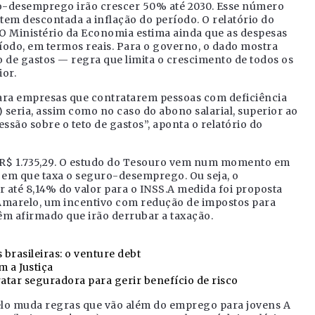
o-desemprego irão crescer 50% até 2030. Esse número
em descontada a inflação do período. O relatório do
.O Ministério da Economia estima ainda que as despesas
íodo, em termos reais. Para o governo, o dado mostra
o de gastos — regra que limita o crescimento de todos os
ior.
ara empresas que contratarem pessoas com deficiência
seria, assim como no caso do abono salarial, superior ao
são sobre o teto de gastos”, aponta o relatório do
R$ 1.735,29. O estudo do Tesouro vem num momento em
 em que taxa o seguro-desemprego. Ou seja, o
r até 8,14% do valor para o INSS.A medida foi proposta
relo, um incentivo com redução de impostos para
êm afirmado que irão derrubar a taxação.
brasileiras: o venture debt
m a Justiça
ratar seguradora para gerir benefício de risco
lo muda regras que vão além do emprego para jovens A