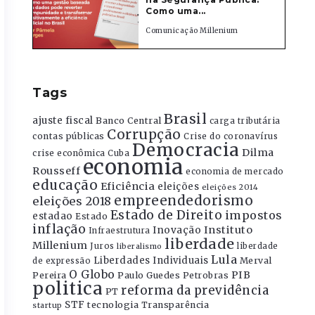
Como uma...
Comunicação Millenium
Tags
Brasil
ajuste fiscal
Banco Central
carga tributária
Corrupção
contas públicas
Crise do coronavírus
Democracia
Dilma
crise econômica
Cuba
economia
Rousseff
economia de mercado
educação
Eficiência
eleições
eleições 2014
empreendedorismo
eleições 2018
Estado de Direito
impostos
estadao
Estado
inflação
Instituto
Inovação
Infraestrutura
liberdade
Millenium
Juros
liberdade
liberalismo
Lula
Liberdades Individuais
Merval
de expressão
O Globo
PIB
Pereira
Paulo Guedes
Petrobras
politica
reforma da previdência
PT
STF
tecnologia
Transparência
startup