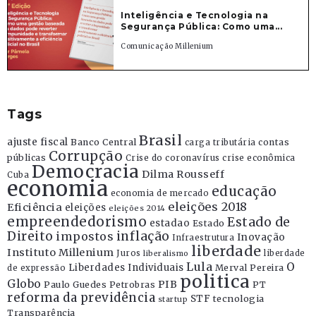
Inteligência e Tecnologia na
Segurança Pública: Como uma...
Comunicação Millenium
Tags
Brasil
ajuste fiscal
Banco Central
contas
carga tributária
Corrupção
públicas
Crise do coronavírus
crise econômica
Democracia
Dilma Rousseff
Cuba
economia
educação
economia de mercado
eleições 2018
Eficiência
eleições
eleições 2014
empreendedorismo
Estado de
estadao
Estado
Direito
inflação
impostos
Inovação
Infraestrutura
liberdade
Instituto Millenium
Juros
liberdade
liberalismo
Lula
O
Liberdades Individuais
Merval Pereira
de expressão
politica
Globo
PIB
Paulo Guedes
Petrobras
PT
reforma da previdência
STF
tecnologia
startup
Transparência