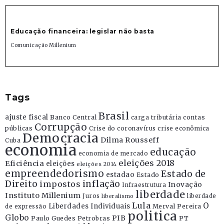
Educação financeira: legislar não basta
Comunicação Millenium
Tags
Brasil
ajuste fiscal
Banco Central
contas
carga tributária
Corrupção
públicas
Crise do coronavírus
crise econômica
Democracia
Dilma Rousseff
Cuba
economia
educação
economia de mercado
eleições 2018
Eficiência
eleições
eleições 2014
empreendedorismo
Estado de
estadao
Estado
Direito
inflação
impostos
Inovação
Infraestrutura
liberdade
Instituto Millenium
Juros
liberdade
liberalismo
Lula
O
Liberdades Individuais
Merval Pereira
de expressão
politica
Globo
PIB
Paulo Guedes
Petrobras
PT