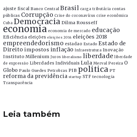
Brasil
ajuste fiscal
Banco Central
contas
carga tributária
Corrupção
públicas
Crise do coronavírus
crise econômica
Democracia
Dilma Rousseff
Cuba
economia
educação
economia de mercado
eleições 2018
Eficiência
eleições
eleições 2014
empreendedorismo
Estado de
estadao
Estado
Direito
inflação
impostos
Inovação
Infraestrutura
liberdade
Instituto Millenium
Juros
liberdade
liberalismo
Lula
O
Liberdades Individuais
Merval Pereira
de expressão
politica
Globo
PIB
Paulo Guedes
Petrobras
PT
reforma da previdência
STF
tecnologia
startup
Transparência
Leia também