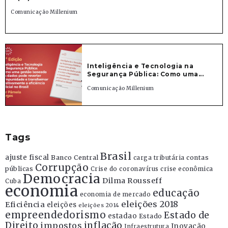
Comunicação Millenium
Inteligência e Tecnologia na
Segurança Pública: Como uma...
Comunicação Millenium
Tags
Brasil
ajuste fiscal
Banco Central
contas
carga tributária
Corrupção
públicas
Crise do coronavírus
crise econômica
Democracia
Dilma Rousseff
Cuba
economia
educação
economia de mercado
eleições 2018
Eficiência
eleições
eleições 2014
empreendedorismo
Estado de
estadao
Estado
Direito
inflação
impostos
Inovação
Infraestrutura