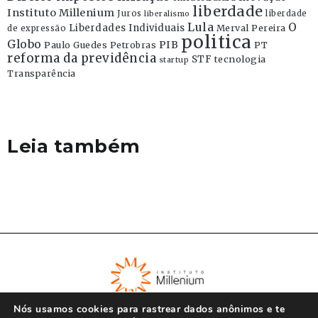
liberdade
Instituto Millenium
Juros
liberdade
liberalismo
Lula
O
Liberdades Individuais
Merval Pereira
de expressão
politica
Globo
PIB
Paulo Guedes
Petrobras
PT
reforma da previdência
STF
tecnologia
startup
Transparência
Leia também
Nós usamos cookies para rastrear dados anônimos e te