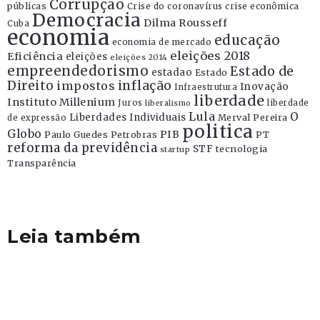
Corrupção
públicas
Crise do coronavírus
crise econômica
Democracia
Dilma Rousseff
Cuba
economia
educação
economia de mercado
eleições 2018
Eficiência
eleições
eleições 2014
empreendedorismo
Estado de
estadao
Estado
Direito
inflação
impostos
Inovação
Infraestrutura
liberdade
Instituto Millenium
Juros
liberdade
liberalismo
Lula
O
Liberdades Individuais
Merval Pereira
de expressão
politica
Globo
PIB
Paulo Guedes
Petrobras
PT
reforma da previdência
STF
tecnologia
startup
Transparência
Leia também