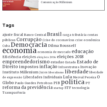
Comunicação Millenium
Tags
Brasil
ajuste fiscal
Banco Central
contas
carga tributária
Corrupção
públicas
Crise do coronavírus
crise econômica
Democracia
Dilma Rousseff
Cuba
economia
educação
economia de mercado
eleições 2018
Eficiência
eleições
eleições 2014
empreendedorismo
Estado de
estadao
Estado
Direito
inflação
impostos
Inovação
Infraestrutura
liberdade
Instituto Millenium
Juros
liberdade
liberalismo
Lula
O
Liberdades Individuais
Merval Pereira
de expressão
politica
Globo
PIB
Paulo Guedes
Petrobras
PT
reforma da previdência
STF
tecnologia
startup
Transparência