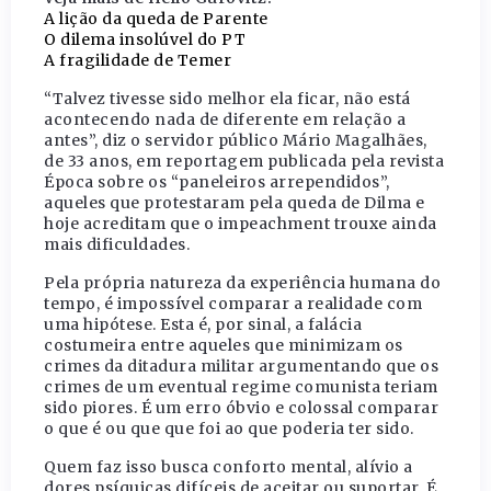
A lição da queda de Parente
O dilema insolúvel do PT
A fragilidade de Temer
“Talvez tivesse sido melhor ela ficar, não está
acontecendo nada de diferente em relação a
antes”, diz o servidor público Mário Magalhães,
de 33 anos, em reportagem publicada pela revista
Época sobre os “paneleiros arrependidos”,
aqueles que protestaram pela queda de Dilma e
hoje acreditam que o impeachment trouxe ainda
mais dificuldades.
Pela própria natureza da experiência humana do
tempo, é impossível comparar a realidade com
uma hipótese. Esta é, por sinal, a falácia
costumeira entre aqueles que minimizam os
crimes da ditadura militar argumentando que os
crimes de um eventual regime comunista teriam
sido piores. É um erro óbvio e colossal comparar
o que é ou que que foi ao que poderia ter sido.
Quem faz isso busca conforto mental, alívio a
dores psíquicas difíceis de aceitar ou suportar. É