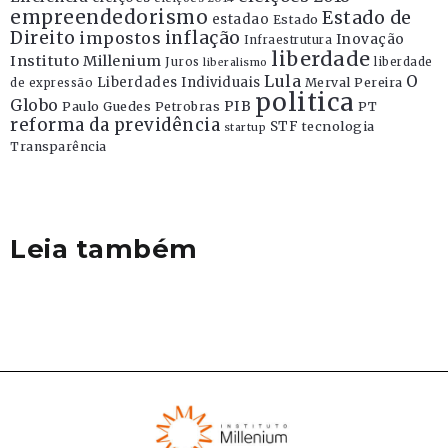
empreendedorismo
Estado de
estadao
Estado
Direito
inflação
impostos
Inovação
Infraestrutura
liberdade
Instituto Millenium
Juros
liberdade
liberalismo
Lula
O
Liberdades Individuais
Merval Pereira
de expressão
politica
Globo
PIB
Paulo Guedes
Petrobras
PT
reforma da previdência
STF
tecnologia
startup
Transparência
Leia também