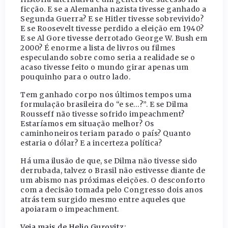
ficção. E se a Alemanha nazista tivesse ganhado a
Segunda Guerra? E se Hitler tivesse sobrevivido?
E se Roosevelt tivesse perdido a eleição em 1940?
E se Al Gore tivesse derrotado George W. Bush em
2000? É enorme a lista de livros ou filmes
especulando sobre como seria a realidade se o
acaso tivesse feito o mundo girar apenas um
pouquinho para o outro lado.
Tem ganhado corpo nos últimos tempos uma
formulação brasileira do “e se…?”. E se Dilma
Rousseff não tivesse sofrido impeachment?
Estaríamos em situação melhor? Os
caminhoneiros teriam parado o país? Quanto
estaria o dólar? E a incerteza política?
Há uma ilusão de que, se Dilma não tivesse sido
derrubada, talvez o Brasil não estivesse diante de
um abismo nas próximas eleições. O desconforto
com a decisão tomada pelo Congresso dois anos
atrás tem surgido mesmo entre aqueles que
apoiaram o impeachment.
Veja mais de Helio Gurovitz: