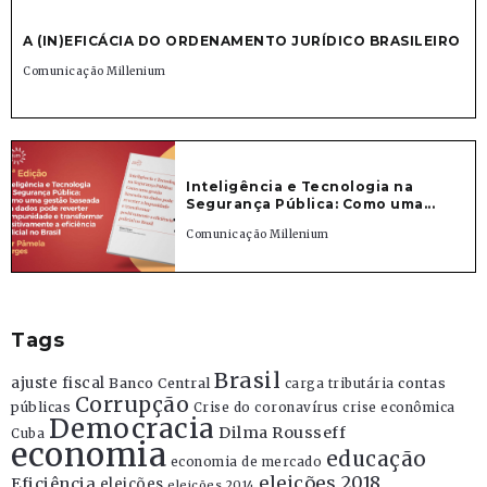
A (IN)EFICÁCIA DO ORDENAMENTO JURÍDICO BRASILEIRO
Comunicação Millenium
Inteligência e Tecnologia na
Segurança Pública: Como uma...
Comunicação Millenium
Tags
Brasil
ajuste fiscal
Banco Central
contas
carga tributária
Corrupção
públicas
Crise do coronavírus
crise econômica
Democracia
Dilma Rousseff
Cuba
economia
educação
economia de mercado
eleições 2018
Eficiência
eleições
eleições 2014