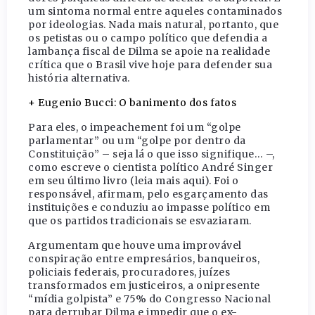
um sintoma normal entre aqueles contaminados
por ideologias. Nada mais natural, portanto, que
os petistas ou o campo político que defendia a
lambança fiscal de Dilma se apoie na realidade
crítica que o Brasil vive hoje para defender sua
história alternativa.
+ Eugenio Bucci: O banimento dos fatos
Para eles, o impeachement foi um “golpe
parlamentar” ou um “golpe por dentro da
Constituição” – seja lá o que isso signifique… –,
como escreve o cientista político André Singer
em seu último livro (leia mais aqui). Foi o
responsável, afirmam, pelo esgarçamento das
instituições e conduziu ao impasse político em
que os partidos tradicionais se esvaziaram.
Argumentam que houve uma improvável
conspiração entre empresários, banqueiros,
policiais federais, procuradores, juízes
transformados em justiceiros, a onipresente
“mídia golpista” e 75% do Congresso Nacional
para derrubar Dilma e impedir que o ex-