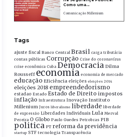
Como uma...
Comunicação Millenium
Tags
Brasil
ajuste fiscal
Banco Central
carga tributária
Corrupção
contas públicas
Crise do coronavírus
Democracia
Dilma
crise econômica
Cuba
economia
Rousseff
economia de mercado
educação
Eficiência
eleições
eleições 2014
empreendedorismo
eleições 2018
Estado de Direito
impostos
estadao
Estado
inflação
Instituto
Inovação
Infraestrutura
liberdade
Millenium
Juros
liberdade
liberalismo
Lula
Liberdades Individuais
Merval
de expressão
O Globo
PIB
Pereira
Paulo Guedes
Petrobras
politica
reforma da previdência
PT
STF
tecnologia
Transparência
startup