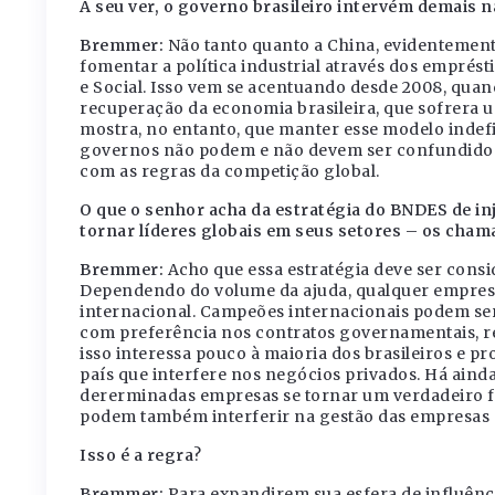
A seu ver, o governo brasileiro intervém demais 
Bremmer:
Não tanto quanto a China, evidentement
fomentar a política industrial através dos empr
e Social. Isso vem se acentuando desde 2008, quan
recuperação da economia brasileira, que sofrera 
mostra, no entanto, que manter esse modelo indefi
governos não podem e não devem ser confundidos 
com as regras da competição global.
O que o senhor acha da estratégia do BNDES de i
tornar líderes globais em seus setores – os cha
Bremmer:
Acho que essa estratégia deve ser consi
Dependendo do volume da ajuda, qualquer empresa
internacional. Campeões internacionais podem se
com preferência nos contratos governamentais, r
isso interessa pouco à maioria dos brasileiros e 
país que interfere nos negócios privados. Há ainda
dererminadas empresas se tornar um verdadeiro f
podem também interferir na gestão das empresas 
Isso é a regra
?
Bremmer:
Para expandirem sua esfera de influênci