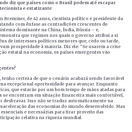
undo diz que países como o Brasil podem até escapar
tecionista e estatizante
 Bremmer, de 42 anos, cientista político e presidente da
ntando com ênfase as contradições crescentes do
sistema dominante na China, Índia, Rússia – e,
monstra que regimes nos quais o governo atribui a si
 de interesses políticos menores que, cedo ou tarde,
vam prosperidade à maioria. Diz ele: “Se usarem a crise
ção estatal na economia, os países emergentes vão
gentes?
 tenho certeza de que o cenário acabará sendo favorável
uma excepcional oportunidade para avançar. Enquanto
ricas, que estarão por um bom tempo de mãos atadas para
s se encontram em situação financeira mais confortável,
 desbravar. Isso não se traduz automaticamente na
esaceleração das economias do mundo desenvolvido. Mas
essenciais e necessárias para tirar proveito das
ticipação relativa na riqueza mundial.