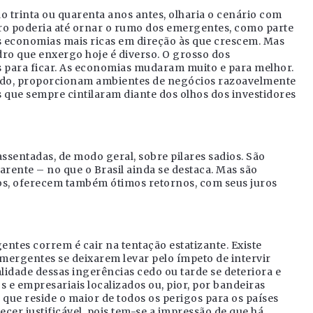
o trinta ou quarenta anos antes, olharia o cenário com
ro poderia até ornar o rumo dos emergentes, como parte
economias mais ricas em direção às que crescem. Mas
o que enxergo hoje é diverso. O grosso dos
s para ficar. As economias mudaram muito e para melhor.
lido, proporcionam ambientes de negócios razoavelmente
s que sempre cintilaram diante dos olhos dos investidores
ssentadas, de modo geral, sobre pilares sadios. São
arente – no que o Brasil ainda se destaca. Mas são
os, oferecem também ótimos retornos, com seus juros
ntes correm é cair na tentação estatizante. Existe
 emergentes se deixarem levar pelo ímpeto de intervir
idade dessas ingerências cedo ou tarde se deteriora e
s e empresariais localizados ou, pior, por bandeiras
o que reside o maior de todos os perigos para os países
cer justificável, pois tem-se a impressão de que há