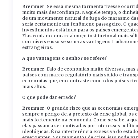
Bremmer:
Se essa mesma tormenta tivesse ocorrid
muito mais desconfiança. Naquele tempo, o dinhei
de um movimento natural de fuga do marasmo das 
seria certamente um fenômeno passageiro. O quadr
investimentos está indo para os países emergente
Elas contam com arcabouço institucional mais só
confiáveis e isso se soma às vantagens tradicionai
estrangeiros.
A que vantagens o senhor se refere?
Bremmer:
Falo de economias muito diversas, mas a
países com marco regulatório mais sólido e transp
economias que, em contraste com a dos países ric
mais altos.
O que pode dar errado?
Bremmer:
O grande risco que as economias emerge
sempre o perigo de, a pretexto da crise global, os
mais fortemente na economia. Como se sabe, a qual
elas passam a ser motivadas por interesses político
ideológicas. É na interferência excessiva do estad
emergentes. Nos momentos de crise, isso pode pare