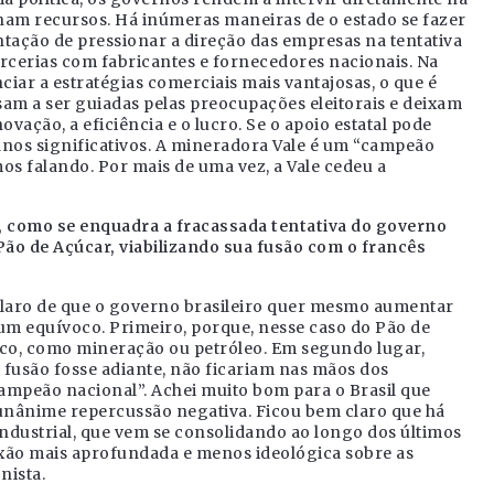
nam recursos. Há inúmeras maneiras de o estado se fazer
ntação de pressionar a direção das empresas na tentativa
arcerias com fabricantes e fornecedores nacionais. Na
ciar a estratégias comerciais mais vantajosas, o que é
sam a ser guiadas pelas preocupações eleitorais e deixam
ovação, a eficiência e o lucro. Se o apoio estatal pode
anos significativos. A mineradora Vale é um “campeão
mos falando. Por mais de uma vez, a Vale cedeu a
 como se enquadra a fracassada tentativa do governo
 Pão de Açúcar, viabilizando sua fusão com o francês
 claro de que o governo brasileiro quer mesmo aumentar
um equívoco. Primeiro, porque, nesse caso do Pão de
ico, como mineração ou petróleo. Em segundo lugar,
 fusão fosse adiante, não ficariam nas mãos dos
“campeão nacional”. Achei muito bom para o Brasil que
unânime repercussão negativa. Ficou bem claro que há
 industrial, que vem se consolidando ao longo dos últimos
exão mais aprofundada e menos ideológica sobre as
nista.