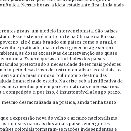
ômica. Nessas horas. a ideia estatizante fica ainda mais
rentes graus, um modelo intervencionista. São países
tado. Esse sistema é muito forte na China e na Rússia,
governo. Ele é mais brando em países como o Brasil, a
é aceito e praticado, mas neles o governo age sempre
mbiente, as doses excessivas de intervenção são quase
a economia. Espero que as autoridades dos países
ntáculos pretextando a necessidade de ter mais poderes
 o impeto desastroso de instrumentalizar as estatais, os
seria ainda mais ruinoso, bulir com o destino das
a financeira do estado. Na crise. sob a justificativa de
sses movimentos podem parecer naturais e necessários.
 a competição e. por isso, é insustentável a longo prazo.
, mesmo desmoralizada na prática, ainda tenha tanto
 que a expressão nova do velho e arcaico nacionalismo.
, as riquezas naturais dos atuais países emergentes
s países coloniais tornaram-se nações independentes e