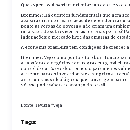
Que aspectos deveriam orientar um debate sadio e 
Bremmer:
Há questões fundamentais que nem seque
acabará criando uma relação de dependência do se
ponto as verbas do governo não criam um ambiente
incapazes de sobreviver pelas próprias pernas? Pa
indagações: o mercado livre das amarras do estado
A economia brasileira tem condições de crescer a
Bremmer:
Vejo como ponto alto o bom funcioname
atmosfera de negócios com regras em geral claras 
consolidada. Esse caldo tornou o país menos vuln
atraente para os investidores estrangeiros. O cenári
anacronismos ideológicos que convergem para um a
Só isso pode sabotar o avanço do Brasil.
Fonte: revista “Veja”
Tags: