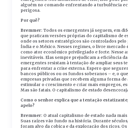
alguém no comando enfrentando a turbulência econ
perigosa.
Por quê?
Bremmer:
Todos os emergentes já seguem, em dife
que praticam versões próprias do capitalismo de es
onde os setores estratégicos são controlados pelo 
Índia e o México. Nesses regimes, o livre mercado 
como ator econômico privilegiado e forte. Nesse a
inevitáveis. Elas sempre prejudicam a eficiência d
emergentes resistam à tentação de ampliar seus te
para enfrentar a crise externa. Espero que segurem
bancos públicos ou os fundos soberanos – e, o que 
empresas privadas que recebem alguma forma de ajud
estimular o crescimento e criar mais empregos, e
Mas são fatais. O capitalismo de estado desencoraja
Como o senhor explica que a tentação estatizante
apelo?
Bremmer:
O atual capitalismo de estado nada mais
Suas raízes vão fundo na história. Durante séculos
foram alvo da cobiça e da exploração dos ricos. O