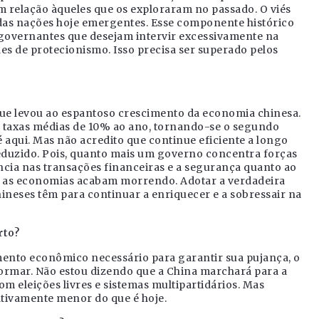
relação àqueles que os exploraram no passado. O viés
 das nações hoje emergentes. Esse componente histórico
 governantes que desejam intervir excessivamente na
s de protecionismo. Isso precisa ser superado pelos
que levou ao espantoso crescimento da economia chinesa.
 a taxas médias de 10% ao ano, tornando-se o segundo
 aqui. Mas não acredito que continue eficiente a longo
reduzido. Pois, quanto mais um governo concentra forças
ncia nas transações financeiras e a segurança quanto ao
o, as economias acabam morrendo. Adotar a verdadeira
neses têm para continuar a enriquecer e a sobressair na
rto?
amento econômico necessário para garantir sua pujança, o
ormar. Não estou dizendo que a China marchará para a
 eleições livres e sistemas multipartidários. Mas
ativamente menor do que é hoje.