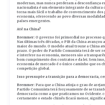
modernas, mas nunca perderam a desconfiança em 
nacionalista é um elemento integrante da cultura
torna mais fácil o trabalho de convencimento dos
economia, oferecendo ao povo diversas modalidade
países emergentes.
Até na China?
Bremmer:
O governo foi primordial no processo 
Nas últimas três décadas, o PIB da China avançou
maior do mundo. O modelo atual trouxe a China até
prazo. O poder do Partido Comunista terá de ser 
e interfere na economia, menores são a transparê
bom cumprimento dos contratos e da lei. Sem iss
economia de mercado é o único caminho que os chi
competição global.
Isso pressupõe a transição para a democracia, ce
Bremmer:
Para que a China atinja o grau de arej
Partido Comunista terá forçosamente de se transf
democracia como a que praticamos no Ocidente. com
certamente o estado chinês ficará menor, signific