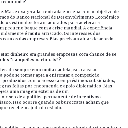
na economia?
e. Mas é exagerada a entrada em cena com o objetivo de
éstimos do Banco Nacional de Desenvolvimento Econômico
do os estímulos foram adotados para acelerar a
um pequeno baque com a crise mundial. A experiência
nidamente é muito arriscado. Os interesses dos
com os das empresas. Elas precisam atuar de acordo
njetar dinheiro em grandes empresas com chance de se
mados “campeões nacionais”?
derada sempre com muita cautela, caso a caso.
 pode se tornar apta a enfrentar a competição
r produzidos com o acesso a empréstimos subsidiados,
egras feitas por encomenda e apoio diplomático. Mas
projeta uma imagem externa de um
 o risco de a política permanente de incentivos a
iasco. Isso ocorre quando os burocratas acham que
que recebem ajuda do estado.
a política, os governos rendem a intervir diretamente na