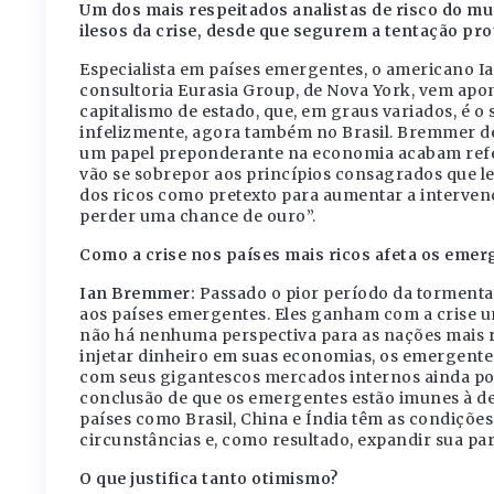
Um dos mais respeitados analistas de risco do m
ilesos da crise, desde que segurem a tentação pro
Especialista em países emergentes, o americano Ian
consultoria Eurasia Group, de Nova York, vem apo
capitalismo de estado, que, em graus variados, é o 
infelizmente, agora também no Brasil. Bremmer de
um papel preponderante na economia acabam reféns
vão se sobrepor aos princípios consagrados que le
dos ricos como pretexto para aumentar a interven
perder uma chance de ouro”.
Como a crise nos países mais ricos afeta os emer
Ian Bremmer:
Passado o pior período da tormenta,
aos países emergentes. Eles ganham com a crise 
não há nenhuma perspectiva para as nações mais 
injetar dinheiro em suas economias, os emergente
com seus gigantescos mercados internos ainda por
conclusão de que os emergentes estão imunes à d
países como Brasil, China e Índia têm as condições 
circunstâncias e, como resultado, expandir sua par
O que justifica tanto otimismo?