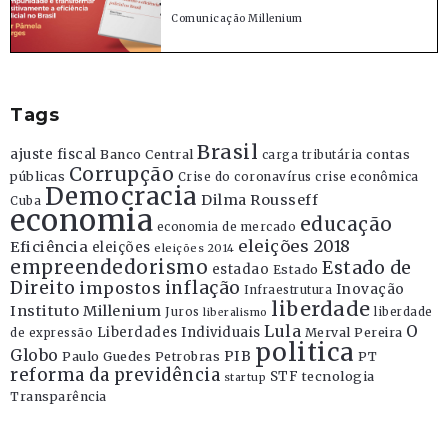
Comunicação Millenium
Tags
Brasil
ajuste fiscal
Banco Central
contas
carga tributária
Corrupção
públicas
Crise do coronavírus
crise econômica
Democracia
Dilma Rousseff
Cuba
economia
educação
economia de mercado
eleições 2018
Eficiência
eleições
eleições 2014
empreendedorismo
Estado de
estadao
Estado
Direito
inflação
impostos
Inovação
Infraestrutura
liberdade
Instituto Millenium
Juros
liberdade
liberalismo
Lula
O
Liberdades Individuais
Merval Pereira
de expressão
politica
Globo
PIB
Paulo Guedes
Petrobras
PT
reforma da previdência
STF
tecnologia
startup
Transparência