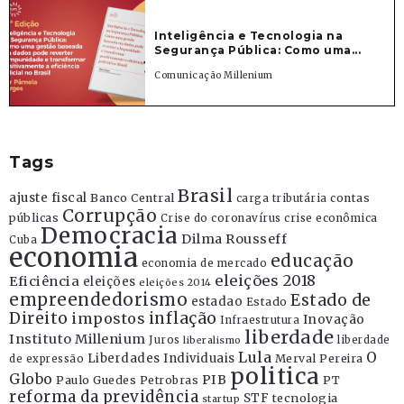
Inteligência e Tecnologia na
Segurança Pública: Como uma...
Comunicação Millenium
Tags
Brasil
ajuste fiscal
Banco Central
contas
carga tributária
Corrupção
públicas
Crise do coronavírus
crise econômica
Democracia
Dilma Rousseff
Cuba
economia
educação
economia de mercado
eleições 2018
Eficiência
eleições
eleições 2014
empreendedorismo
Estado de
estadao
Estado
Direito
inflação
impostos
Inovação
Infraestrutura
liberdade
Instituto Millenium
Juros
liberdade
liberalismo
Lula
O
Liberdades Individuais
Merval Pereira
de expressão
politica
Globo
PIB
Paulo Guedes
Petrobras
PT
reforma da previdência
STF
tecnologia
startup