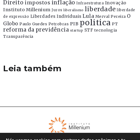
Direito
inflação
impostos
Inovação
Infraestrutura
liberdade
Instituto Millenium
Juros
liberdade
liberalismo
Lula
O
Liberdades Individuais
Merval Pereira
de expressão
politica
Globo
PIB
Paulo Guedes
Petrobras
PT
reforma da previdência
STF
tecnologia
startup
Transparência
Leia também