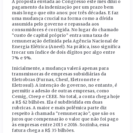
A proposta enviada ao Congresso este mês dilui o
pagamento da indenização por um prazo bem
mais longo que oito anos: por três décadas. E faz
uma mudança crucial na forma como a dívida
assumida pelo governo e repassada aos
consumidores é corrigida. No lugar do chamado
“custo de capital próprio” entra uma taxa de
remuneração definida pela Agência Nacional de
Energia Elétrica (Aneel). Na prática, isso significa
trocar um índice de dois dígitos por algo entre
7% e 9%.
Inicialmente, a mudança valerá apenas para
transmissoras de empresas subsidiárias da
Eletrobras (Furnas, Chesf, Eletronorte e
Eletrosul). A intenção do governo, no entanto, é
permitir a adesão de outras empresas, como
Cemig, Cteep e CEEE. No total, a conta chega hoje
a R$ 62 bilhões. Ela é subdividida em duas
rubricas. A maior e mais polêmica parte diz
respeito à chamada “remuneração”, que são os
juros que compensarão o valor que não foi pago
às empresas entre 2013 e 2016. Sozinha, essa
fatura chega a R$ 35 bilhões.