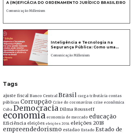
A (IN)EFICÁCIA DO ORDENAMENTO JURÍDICO BRASILEIRO
Comunicação Millenium
Inteligência e Tecnologia na
Segurança Pública: Como uma...
Comunicação Millenium
Tags
Brasil
ajuste fiscal
Banco Central
contas
carga tributária
Corrupção
públicas
Crise do coronavírus
crise econômica
Democracia
Dilma Rousseff
Cuba
economia
educação
economia de mercado
eleições 2018
Eficiência
eleições
eleições 2014
empreendedorismo
Estado de
estadao
Estado