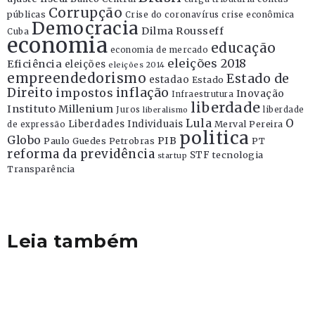
Corrupção
públicas
Crise do coronavírus
crise econômica
Democracia
Dilma Rousseff
Cuba
economia
educação
economia de mercado
eleições 2018
Eficiência
eleições
eleições 2014
empreendedorismo
Estado de
estadao
Estado
Direito
inflação
impostos
Inovação
Infraestrutura
liberdade
Instituto Millenium
Juros
liberdade
liberalismo
Lula
O
Liberdades Individuais
Merval Pereira
de expressão
politica
Globo
PIB
Paulo Guedes
Petrobras
PT
reforma da previdência
STF
tecnologia
startup
Transparência
Leia também