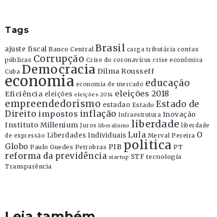
Tags
Brasil
ajuste fiscal
Banco Central
contas
carga tributária
Corrupção
públicas
Crise do coronavírus
crise econômica
Democracia
Dilma Rousseff
Cuba
economia
educação
economia de mercado
eleições 2018
Eficiência
eleições
eleições 2014
empreendedorismo
Estado de
estadao
Estado
Direito
inflação
impostos
Inovação
Infraestrutura
liberdade
Instituto Millenium
Juros
liberdade
liberalismo
Lula
O
Liberdades Individuais
Merval Pereira
de expressão
politica
Globo
PIB
Paulo Guedes
Petrobras
PT
reforma da previdência
STF
tecnologia
startup
Transparência
Leia também