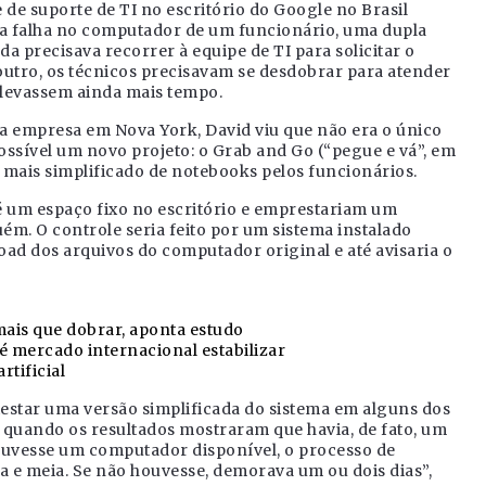
de suporte de TI no escritório do Google no Brasil
 falha no computador de um funcionário, uma dupla
a precisava recorrer à equipe de TI para solicitar o
outro, os técnicos precisavam se desdobrar para atender
 levassem ainda mais tempo.
a empresa em Nova York, David viu que não era o único
ossível um novo projeto: o Grab and Go (“pegue e vá”, em
o mais simplificado de notebooks pelos funcionários.
é um espaço fixo no escritório e emprestariam um
ém. O controle seria feito por um sistema instalado
load dos arquivos do computador original e até avisaria o
mais que dobrar, aponta estudo
té mercado internacional estabilizar
tificial
 testar uma versão simplificada do sistema em alguns dos
 quando os resultados mostraram que havia, de fato, um
houvesse um computador disponível, o processo de
a e meia. Se não houvesse, demorava um ou dois dias”,