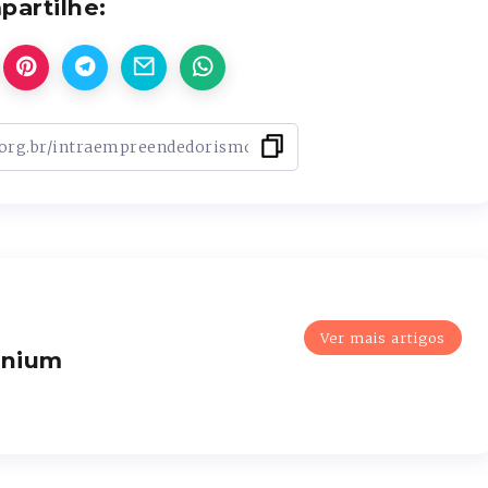
artilhe:
Ver mais artigos
enium