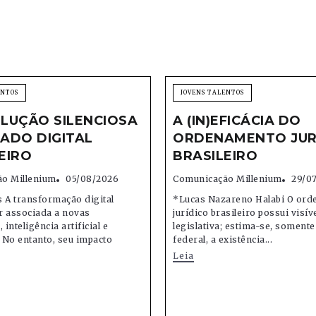
ENTOS
JOVENS TALENTOS
LUÇÃO SILENCIOSA
A (IN)EFICÁCIA DO
ADO DIGITAL
ORDENAMENTO JUR
EIRO
BRASILEIRO
o Millenium
05/08/2026
Comunicação Millenium
29/0
 A transformação digital
*Lucas Nazareno Halabi O or
r associada a novas
jurídico brasileiro possui visív
 inteligência artificial e
legislativa; estima-se, soment
 No entanto, seu impacto
federal, a existência...
Leia