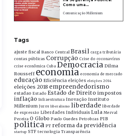
Como uma...
Comunicação Millenium
Tags
Brasil
ajuste fiscal
Banco Central
carga tributária
Corrupção
contas públicas
Crise do coronavírus
Democracia
Dilma
crise econômica
Cuba
economia
Rousseff
economia de mercado
educação
Eficiência
eleições
eleições 2014
empreendedorismo
eleições 2018
Estado de Direito
impostos
estadao
Estado
inflação
Instituto
Inovação
Infraestrutura
liberdade
Millenium
Juros
liberdade
liberalismo
Lula
Liberdades Individuais
Merval
de expressão
O Globo
PIB
Pereira
Paulo Guedes
Petrobras
politica
reforma da previdência
PT
STF
tecnologia
Transparência
startup