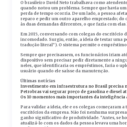
O brasileiro David Neto trabalhava como atendente 
quando notou um problema. Sempre que havia uma
perda de tempo ocorria. De um lado, a pessoa afetad
reparo e pedir um outro aparelho emprestado; do 
às duas demandas diferentes, o que fazia com elas
Em 2015, conversando com colegas do escritório d
incomodado. Surgiu, então, a ideia de testar uma p
tradução literal”). O sistema permite o empréstim
Sempre que precisassem, os funcionários iriam at
dispositivo sem precisar pedir diretamente a ningu
neles, que identificaria os empréstimos, faria o up
usuário quando ele saísse da manutenção.
Últimas notícias
Investimento em infraestrutura no Brasil precisa 
Petrobras vai segurar preço de gasolina e diesel a
Os 10 momentos mais importantes da inteligência ar
Para validar a ideia, ele e os colegas começaram a
escritórios da empresa. Não foi nenhuma surpresa
ganho significativo de produtividade. “Antes, se 
atualizá-lo com os dados da pessoa levava uma hor