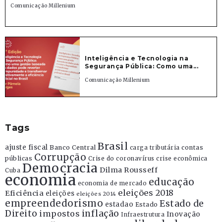
Comunicação Millenium
Inteligência e Tecnologia na
Segurança Pública: Como uma...
Comunicação Millenium
Tags
Brasil
ajuste fiscal
Banco Central
contas
carga tributária
Corrupção
públicas
Crise do coronavírus
crise econômica
Democracia
Dilma Rousseff
Cuba
economia
educação
economia de mercado
eleições 2018
Eficiência
eleições
eleições 2014
empreendedorismo
Estado de
estadao
Estado
Direito
inflação
impostos
Inovação
Infraestrutura