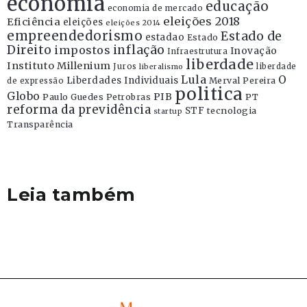
economia
educação
economia de mercado
eleições 2018
Eficiência
eleições
eleições 2014
empreendedorismo
Estado de
estadao
Estado
Direito
inflação
impostos
Inovação
Infraestrutura
liberdade
Instituto Millenium
Juros
liberdade
liberalismo
Lula
O
Liberdades Individuais
Merval Pereira
de expressão
politica
Globo
PIB
Paulo Guedes
Petrobras
PT
reforma da previdência
STF
tecnologia
startup
Transparência
Leia também