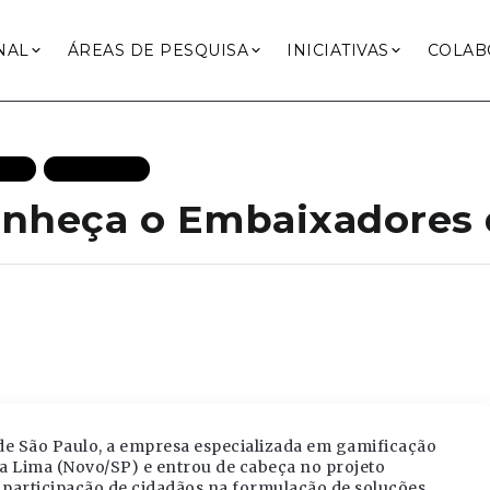
NAL
ÁREAS DE PESQUISA
INICIATIVAS
COLAB
TES
PODCASTS
conheça o Embaixadores
e São Paulo, a empresa especializada em gamificação
a Lima (Novo/SP) e entrou de cabeça no projeto
a participação de cidadãos na formulação de soluções