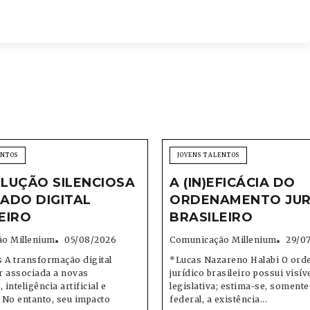
ENTOS
JOVENS TALENTOS
LUÇÃO SILENCIOSA
A (IN)EFICÁCIA DO
ADO DIGITAL
ORDENAMENTO JUR
EIRO
BRASILEIRO
o Millenium
05/08/2026
Comunicação Millenium
29/0
 A transformação digital
*Lucas Nazareno Halabi O or
r associada a novas
jurídico brasileiro possui visív
 inteligência artificial e
legislativa; estima-se, soment
 No entanto, seu impacto
federal, a existência...