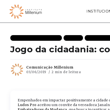
INSTITUCIO
DEMOCRACIA DESTAQUES
FACTIVA
MAIS RECEN
Jogo da cidadania: 
Comunicação Millenium
03/06/2019
2 min de leitura
Empenhados em impactar positivamente a cidade d
Ludos Pro
aceitou um convite da vereadora Janaín
Embaixadores da Mudança
, que busca incentivar 