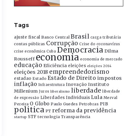
Tags
Brasil
ajuste fiscal
Banco Central
carga tributária
Corrupção
contas públicas
Crise do coronavírus
Democracia
Dilma
crise econômica
Cuba
economia
Rousseff
economia de mercado
educação
Eficiência
eleições
eleições 2014
empreendedorismo
eleições 2018
Estado de Direito
impostos
estadao
Estado
inflação
Instituto
Inovação
Infraestrutura
liberdade
Millenium
Juros
liberdade
liberalismo
Lula
Liberdades Individuais
Merval
de expressão
O Globo
PIB
Pereira
Paulo Guedes
Petrobras
politica
reforma da previdência
PT
STF
tecnologia
Transparência
startup