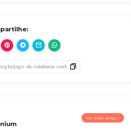
artilhe:
Ver mais artigos
enium