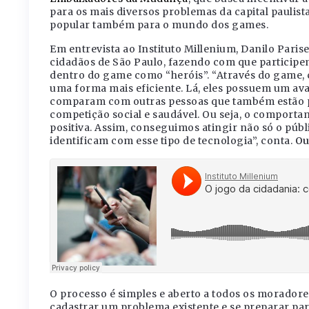
para os mais diversos problemas da capital paulist
popular também para o mundo dos games.
Em entrevista ao Instituto Millenium, Danilo Paris
cidadãos de São Paulo, fazendo com que participe
dentro do game como “heróis”. “Através do game, c
uma forma mais eficiente. Lá, eles possuem um av
comparam com outras pessoas que também estão p
competição social e saudável. Ou seja, o comport
positiva. Assim, conseguimos atingir não só o públi
identificam com esse tipo de tecnologia”, conta.
Ou
O processo é simples e aberto a todos os moradores
cadastrar um problema existente e se preparar par