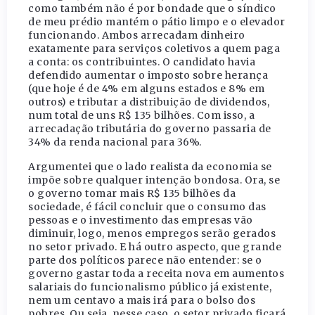
como também não é por bondade que o síndico
de meu prédio mantém o pátio limpo e o elevador
funcionando. Ambos arrecadam dinheiro
exatamente para serviços coletivos a quem paga
a conta: os contribuintes. O candidato havia
defendido aumentar o imposto sobre herança
(que hoje é de 4% em alguns estados e 8% em
outros) e tributar a distribuição de dividendos,
num total de uns R$ 135 bilhões. Com isso, a
arrecadação tributária do governo passaria de
34% da renda nacional para 36%.
Argumentei que o lado realista da economia se
impõe sobre qualquer intenção bondosa. Ora, se
o governo tomar mais R$ 135 bilhões da
sociedade, é fácil concluir que o consumo das
pessoas e o investimento das empresas vão
diminuir, logo, menos empregos serão gerados
no setor privado. E há outro aspecto, que grande
parte dos políticos parece não entender: se o
governo gastar toda a receita nova em aumentos
salariais do funcionalismo público já existente,
nem um centavo a mais irá para o bolso dos
pobres. Ou seja, nesse caso, o setor privado ficará