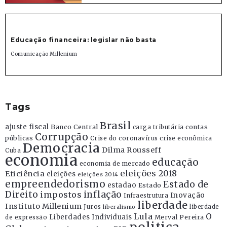
Educação financeira: legislar não basta
Comunicação Millenium
Tags
Brasil
ajuste fiscal
Banco Central
contas
carga tributária
Corrupção
públicas
Crise do coronavírus
crise econômica
Democracia
Dilma Rousseff
Cuba
economia
educação
economia de mercado
eleições 2018
Eficiência
eleições
eleições 2014
empreendedorismo
Estado de
estadao
Estado
Direito
inflação
impostos
Inovação
Infraestrutura
liberdade
Instituto Millenium
Juros
liberdade
liberalismo
Lula
O
Liberdades Individuais
Merval Pereira
de expressão