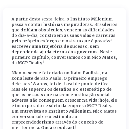
A partir desta sexta-feira, o
Instituto Millenium
passa a contar
histórias inspiradoras
. Brasileiros
que
driblam obstáculos
,
vencem as dificuldades
do dia-a-dia, constroem as suas vidas e carreiras
pelo próprio esforço
e mostram que
é possível
escrever uma trajetória de sucesso, sem
depender da ajuda eterna dos governos
. Neste
primeiro capítulo, conversamos com
Nico Matos
,
da
MCP Realty
!
Nico nasceu e foi criado no Itaim Paulista, na
zona leste de São Paulo. O primeiro emprego
dele, aos 18 anos, foi de fiscal de ponto de táxi.
Mas ele superou os
desafios
e o
estereótipo
de
que as pessoas que nascem em situação social
adversa não conseguem crescer na vida: hoje, ele
é incorporador e sócio da empresa MCP Realty.
Em entrevista ao
Instituto Millenium
, Nico Matos
conversou sobre o estímulo ao
empreendedorismo através do conceito de
meritocracia.
Ouça o podcast!