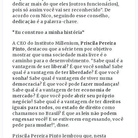
dedicar mais do que eles [outros funcionários],
pois só assim você vai ser reconhecido”. De
acordo com Nico, seguindo esse conselho,
dedicação
é a palavra-chave.
“Eu construo a minha história”
A CEO do Instituto Millenium,
Priscila Pereira
Pinto
, destacou que a série tem por objetivo
mostrar que uma sociedade mais livre é o
caminho para o desenvolvimento. “Sabe qual é a
vantagem de ser
liberal
? É que você
sonha
! Sabe
qual é a vantagem de
ter liberdade
? É que você
sonha
! Sabe qual é vantagem de viver numa
democracia
? É que você pode
fazer mudanças
!
Sabe qual é a vantagem de ter
economia de
mercado
? É que você pode
abrir seu próprio
negócio
! Sabe qual é a vantagem de ter
direitos
iguais para todos
, ou
estado de direito
como
chamamos no Brasil? É que as
leis não podem
engessar você
! E se estiverem engessando, você
pede para
mudar
!”, disse.
Priscila Pereira Pinto lembrou que, nesta