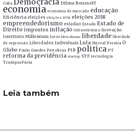
Democracia
Dilma Rousseff
Cuba
economia
educação
economia de mercado
eleições 2018
Eficiência
eleições
eleições 2014
empreendedorismo
Estado de
estadao
Estado
Direito
inflação
impostos
Inovação
Infraestrutura
liberdade
Instituto Millenium
Juros
liberdade
liberalismo
Lula
O
Liberdades Individuais
Merval Pereira
de expressão
politica
Globo
PIB
Paulo Guedes
Petrobras
PT
reforma da previdência
STF
tecnologia
startup
Transparência
Leia também