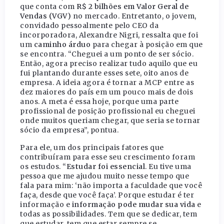
que conta com
R$ 2 bilhões em Valor Geral de
Vendas (VGV)
no mercado. Entretanto, o jovem,
convidado pessoalmente pelo CEO da
incorporadora, Alexandre Nigri, ressalta que foi
um
caminho árduo
para chegar à posição em que
se encontra. “Cheguei a um ponto de ser sócio.
Então, agora preciso realizar tudo aquilo que eu
fui plantando durante esses sete, oito anos de
empresa. A ideia agora é tornar a MCP entre as
dez maiores do país em um pouco mais de dois
anos. A meta é essa hoje, porque uma parte
profissional de posição profissional eu cheguei
onde muitos queriam chegar, que seria se tornar
sócio da empresa”, pontua.
Para ele, um dos principais fatores que
contribuíram para esse seu crescimento foram
os estudos. “
Estudar foi essencial
. Eu tive uma
pessoa que me ajudou muito nesse tempo que
fala para mim: ‘não importa a faculdade que você
faça, desde que você faça’. Porque estudar é ter
informação e
informação pode mudar sua vida
e
todas as possibilidades. Tem que se dedicar, tem
que estudar, tem que estar sempre se