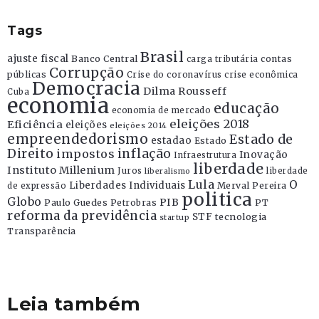
Tags
Brasil
ajuste fiscal
Banco Central
contas
carga tributária
Corrupção
públicas
Crise do coronavírus
crise econômica
Democracia
Dilma Rousseff
Cuba
economia
educação
economia de mercado
eleições 2018
Eficiência
eleições
eleições 2014
empreendedorismo
Estado de
estadao
Estado
Direito
inflação
impostos
Inovação
Infraestrutura
liberdade
Instituto Millenium
Juros
liberdade
liberalismo
Lula
O
Liberdades Individuais
Merval Pereira
de expressão
politica
Globo
PIB
Paulo Guedes
Petrobras
PT
reforma da previdência
STF
tecnologia
startup
Transparência
Leia também