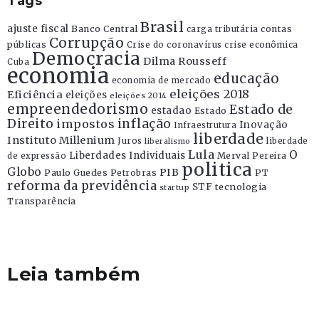
Tags
Brasil
ajuste fiscal
Banco Central
contas
carga tributária
Corrupção
públicas
Crise do coronavírus
crise econômica
Democracia
Dilma Rousseff
Cuba
economia
educação
economia de mercado
eleições 2018
Eficiência
eleições
eleições 2014
empreendedorismo
Estado de
estadao
Estado
Direito
inflação
impostos
Inovação
Infraestrutura
liberdade
Instituto Millenium
Juros
liberdade
liberalismo
Lula
O
Liberdades Individuais
Merval Pereira
de expressão
politica
Globo
PIB
Paulo Guedes
Petrobras
PT
reforma da previdência
STF
tecnologia
startup
Transparência
Leia também