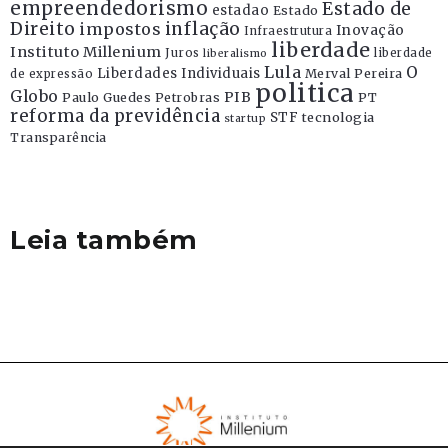
empreendedorismo
Estado de
estadao
Estado
Direito
inflação
impostos
Inovação
Infraestrutura
liberdade
Instituto Millenium
Juros
liberdade
liberalismo
Lula
O
Liberdades Individuais
Merval Pereira
de expressão
politica
Globo
PIB
Paulo Guedes
Petrobras
PT
reforma da previdência
STF
tecnologia
startup
Transparência
Leia também