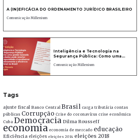
A (IN)EFICÁCIA DO ORDENAMENTO JURÍDICO BRASILEIRO
Comunicação Millenium
Inteligência e Tecnologia na
Segurança Pública: Como uma...
Comunicação Millenium
Tags
Brasil
ajuste fiscal
Banco Central
contas
carga tributária
Corrupção
públicas
Crise do coronavírus
crise econômica
Democracia
Dilma Rousseff
Cuba
economia
educação
economia de mercado
eleições 2018
Eficiência
eleições
eleições 2014