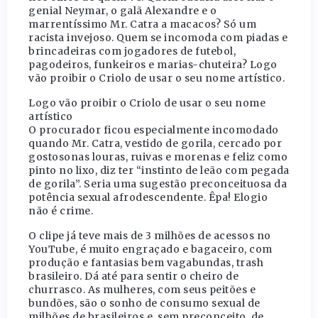
genial Neymar, o galã Alexandre e o
marrentíssimo Mr. Catra a macacos? Só um
racista invejoso. Quem se incomoda com piadas e
brincadeiras com jogadores de futebol,
pagodeiros, funkeiros e marias-chuteira? Logo
vão proibir o Criolo de usar o seu nome artístico.
Logo vão proibir o Criolo de usar o seu nome
artístico
O procurador ficou especialmente incomodado
quando Mr. Catra, vestido de gorila, cercado por
gostosonas louras, ruivas e morenas e feliz como
pinto no lixo, diz ter “instinto de leão com pegada
de gorila”. Seria uma sugestão preconceituosa da
potência sexual afrodescendente. Êpa! Elogio
não é crime.
O clipe já teve mais de 3 milhões de acessos no
YouTube, é muito engraçado e bagaceiro, com
produção e fantasias bem vagabundas, trash
brasileiro. Dá até para sentir o cheiro de
churrasco. As mulheres, com seus peitões e
bundões, são o sonho de consumo sexual de
milhões de brasileiros e, sem preconceito, de