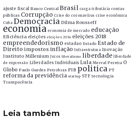
Brasil
ajuste fiscal
Banco Central
contas
carga tributária
Corrupção
públicas
Crise do coronavírus
crise econômica
Democracia
Dilma Rousseff
Cuba
economia
educação
economia de mercado
eleições 2018
Eficiência
eleições
eleições 2014
empreendedorismo
Estado de
estadao
Estado
Direito
inflação
impostos
Inovação
Infraestrutura
liberdade
Instituto Millenium
Juros
liberdade
liberalismo
Lula
O
Liberdades Individuais
Merval Pereira
de expressão
politica
Globo
PIB
Paulo Guedes
Petrobras
PT
reforma da previdência
STF
tecnologia
startup
Transparência
Leia também