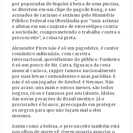
por popozudas de biquíni à beira de uma piscina,
se divertem em um clipe do pagode Kong, e são
acusados de racismo e sexismo pelo Ministério
Público Federal em Uberlândia por “unir artistas
e atletas em um conjunto de estereótipos contra
a sociedade, comprometendo o trabalho contra o
preconceito”, a coisa tá preta.
Alexandre Pires não é só um pagodeiro, é cantor
romântico milionário, com carreira
internacional, queridíssimo do público. Funkeiro
é só um pouco de Mr. Catra, figuraça da cena
musical carioca, rapper famoso nacionalmente
por suas letras contundentes e suas paródias. E
não é só um jogador de futebol: é Neymar. Não
por acaso, uns mais e outros menos, são todos
negros, ricos e famosos por seu talento, ídolos
das novas gerações do Brasil mestiço. Já o
procurador é branco, preocupado em proteger
os negros para que não façam mal a eles
mesmos.
Assim como a beleza, o preconceito também está
nos olhos de quem vê. Quem ousaria associar o