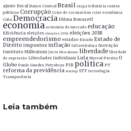
Brasil
ajuste fiscal
Banco Central
contas
carga tributária
Corrupção
públicas
Crise do coronavírus
crise econômica
Democracia
Dilma Rousseff
Cuba
economia
educação
economia de mercado
eleições 2018
Eficiência
eleições
eleições 2014
empreendedorismo
Estado de
estadao
Estado
Direito
inflação
impostos
Inovação
Infraestrutura
liberdade
Instituto Millenium
Juros
liberdade
liberalismo
Lula
O
Liberdades Individuais
Merval Pereira
de expressão
politica
Globo
PIB
Paulo Guedes
Petrobras
PT
reforma da previdência
STF
tecnologia
startup
Transparência
Leia também