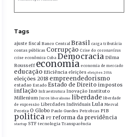
Tags
Brasil
ajuste fiscal
Banco Central
carga tributária
Corrupção
contas públicas
Crise do coronavírus
Democracia
Dilma
crise econômica
Cuba
economia
Rousseff
economia de mercado
educação
Eficiência
eleições
eleições 2014
empreendedorismo
eleições 2018
Estado de Direito
impostos
estadao
Estado
inflação
Instituto
Inovação
Infraestrutura
liberdade
Millenium
Juros
liberdade
liberalismo
Lula
Liberdades Individuais
Merval
de expressão
O Globo
PIB
Pereira
Paulo Guedes
Petrobras
politica
reforma da previdência
PT
STF
tecnologia
Transparência
startup