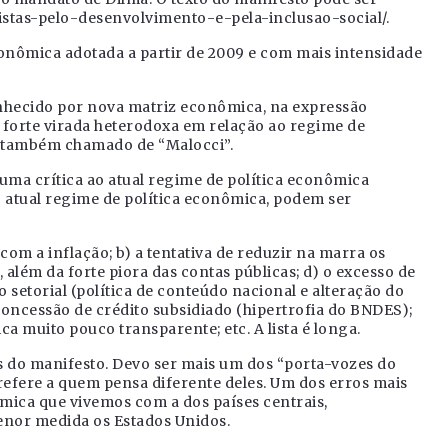
stas-pelo-desenvolvimento-e-pela-inclusao-social/.
onômica adotada a partir de 2009 e com mais intensidade
nhecido por nova matriz econômica, na expressão
 forte virada heterodoxa em relação ao regime de
, também chamado de “Malocci”.
uma crítica ao atual regime de política econômica
 atual regime de política econômica, podem ser
 com a inflação; b) a tentativa de reduzir na marra os
l, além da forte piora das contas públicas; d) o excesso de
setorial (política de conteúdo nacional e alteração do
concessão de crédito subsidiado (hipertrofia do BNDES);
a muito pouco transparente; etc. A lista é longa.
 do manifesto. Devo ser mais um dos “porta-vozes do
efere a quem pensa diferente deles. Um dos erros mais
mica que vivemos com a dos países centrais,
enor medida os Estados Unidos.