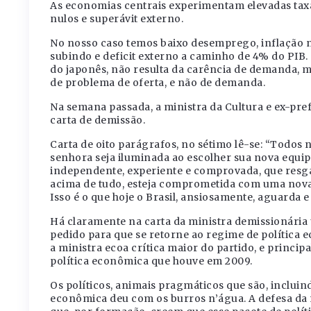
As economias centrais experimentam elevadas taxa
nulos e superávit externo.
No nosso caso temos baixo desemprego, inflação no
subindo e deficit externo a caminho de 4% do PIB
do japonês, não resulta da carência de demanda, m
de problema de oferta, e não de demanda.
Na semana passada, a ministra da Cultura e ex-pref
carta de demissão.
Carta de oito parágrafos, no sétimo lê-se: “Todos 
senhora seja iluminada ao escolher sua nova equi
independente, experiente e comprovada, que resgat
acima de tudo, esteja comprometida com uma nova 
Isso é o que hoje o Brasil, ansiosamente, aguarda e
Há claramente na carta da ministra demissionária 
pedido para que se retorne ao regime de política
a ministra ecoa crítica maior do partido, e princip
política econômica que houve em 2009.
Os políticos, animais pragmáticos que são, inclui
econômica deu com os burros n’água. A defesa da 