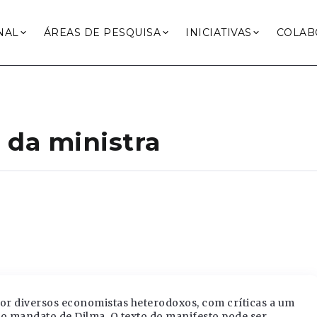
NAL
ÁREAS DE PESQUISA
INICIATIVAS
COLAB
 da ministra
por diversos economistas heterodoxos, com críticas a um
 mandato de Dilma. O texto do manifesto pode ser