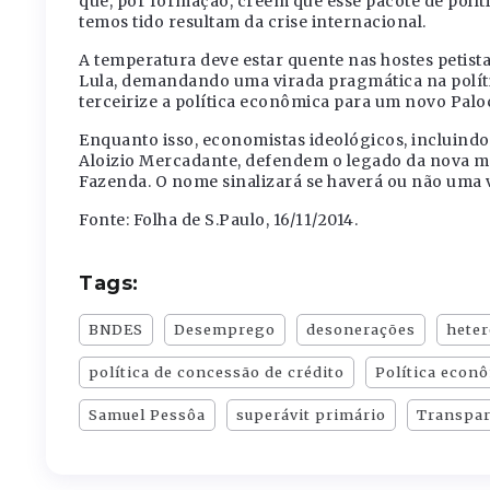
que, por formação, creem que esse pacote de polít
temos tido resultam da crise internacional.
A temperatura deve estar quente nas hostes petistas
Lula, demandando uma virada pragmática na polít
terceirize a política econômica para um novo Paloc
Enquanto isso, economistas ideológicos, incluindo 
Aloizio Mercadante, defendem o legado da nova mat
Fazenda. O nome sinalizará se haverá ou não uma v
Fonte: Folha de S.Paulo, 16/11/2014.
Tags:
BNDES
Desemprego
desonerações
heter
política de concessão de crédito
Política econ
Samuel Pessôa
superávit primário
Transpar