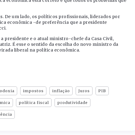
ica econômica está correto e que todos os problemas que
. De um lado, os políticos profissionais, liderados por
ica econômica -de preferência que a presidente
ci.
a presidente e o atual ministro-chefe da Casa Civil,
riz. É esse o sentido da escolha do novo ministro da
irada liberal na política econômica.
odoxia
impostos
inflação
Juros
PIB
ômica
política fiscal
produtividade
ência