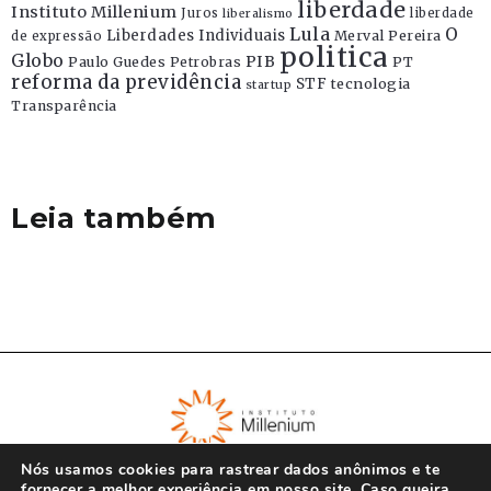
liberdade
Instituto Millenium
Juros
liberdade
liberalismo
Lula
O
Liberdades Individuais
Merval Pereira
de expressão
politica
Globo
PIB
Paulo Guedes
Petrobras
PT
reforma da previdência
STF
tecnologia
startup
Transparência
Leia também
Nós usamos cookies para rastrear dados anônimos e te
fornecer a melhor experiência em nosso site. Caso queira