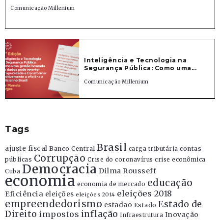
Comunicação Millenium
Inteligência e Tecnologia na
Segurança Pública: Como uma...
Comunicação Millenium
Tags
Brasil
ajuste fiscal
Banco Central
contas
carga tributária
Corrupção
públicas
Crise do coronavírus
crise econômica
Democracia
Dilma Rousseff
Cuba
economia
educação
economia de mercado
eleições 2018
Eficiência
eleições
eleições 2014
empreendedorismo
Estado de
estadao
Estado
Direito
inflação
impostos
Inovação
Infraestrutura