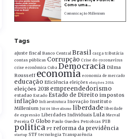
Como uma...
Comunicação Millenium
Tags
Brasil
ajuste fiscal
Banco Central
carga tributária
Corrupção
contas públicas
Crise do coronavírus
Democracia
Dilma
crise econômica
Cuba
economia
Rousseff
economia de mercado
educação
Eficiência
eleições
eleições 2014
empreendedorismo
eleições 2018
Estado de Direito
impostos
estadao
Estado
inflação
Instituto
Inovação
Infraestrutura
liberdade
Millenium
Juros
liberdade
liberalismo
Lula
Liberdades Individuais
Merval
de expressão
O Globo
PIB
Pereira
Paulo Guedes
Petrobras
politica
reforma da previdência
PT
STF
tecnologia
Transparência
startup