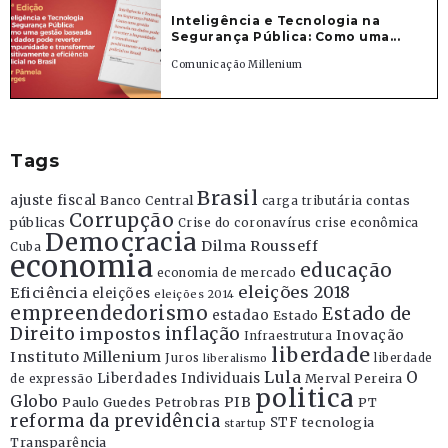
Inteligência e Tecnologia na
Segurança Pública: Como uma...
Comunicação Millenium
Tags
Brasil
ajuste fiscal
Banco Central
contas
carga tributária
Corrupção
públicas
Crise do coronavírus
crise econômica
Democracia
Dilma Rousseff
Cuba
economia
educação
economia de mercado
eleições 2018
Eficiência
eleições
eleições 2014
empreendedorismo
Estado de
estadao
Estado
Direito
inflação
impostos
Inovação
Infraestrutura
liberdade
Instituto Millenium
Juros
liberdade
liberalismo
Lula
O
Liberdades Individuais
Merval Pereira
de expressão
politica
Globo
PIB
Paulo Guedes
Petrobras
PT
reforma da previdência
STF
tecnologia
startup
Transparência