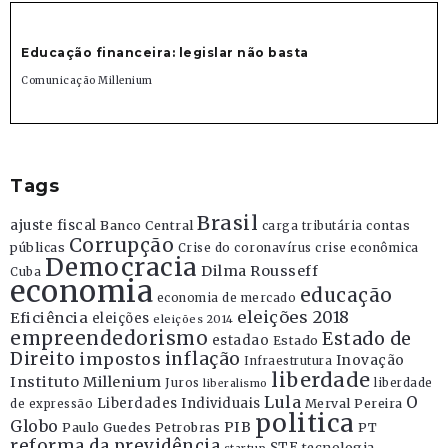
Educação financeira: legislar não basta
Comunicação Millenium
Tags
Brasil
ajuste fiscal
Banco Central
contas
carga tributária
Corrupção
públicas
Crise do coronavírus
crise econômica
Democracia
Dilma Rousseff
Cuba
economia
educação
economia de mercado
eleições 2018
Eficiência
eleições
eleições 2014
empreendedorismo
Estado de
estadao
Estado
Direito
inflação
impostos
Inovação
Infraestrutura
liberdade
Instituto Millenium
Juros
liberdade
liberalismo
Lula
O
Liberdades Individuais
Merval Pereira
de expressão
politica
Globo
PIB
Paulo Guedes
Petrobras
PT
reforma da previdência
STF
tecnologia