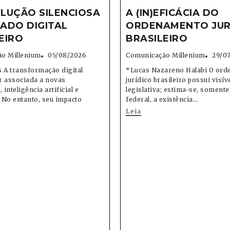
LUÇÃO SILENCIOSA
A (IN)EFICÁCIA DO
ADO DIGITAL
ORDENAMENTO JUR
EIRO
BRASILEIRO
o Millenium
05/08/2026
Comunicação Millenium
29/0
 A transformação digital
*Lucas Nazareno Halabi O or
r associada a novas
jurídico brasileiro possui visív
 inteligência artificial e
legislativa; estima-se, soment
 No entanto, seu impacto
federal, a existência...
Leia