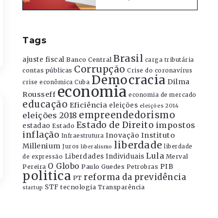
Tags
Brasil
ajuste fiscal
Banco Central
carga tributária
Corrupção
contas públicas
Crise do coronavírus
Democracia
Dilma
crise econômica
Cuba
economia
Rousseff
economia de mercado
educação
Eficiência
eleições
eleições 2014
empreendedorismo
eleições 2018
Estado de Direito
impostos
estadao
Estado
inflação
Instituto
Inovação
Infraestrutura
liberdade
Millenium
Juros
liberdade
liberalismo
Lula
Liberdades Individuais
Merval
de expressão
O Globo
PIB
Pereira
Paulo Guedes
Petrobras
politica
reforma da previdência
PT
STF
tecnologia
Transparência
startup