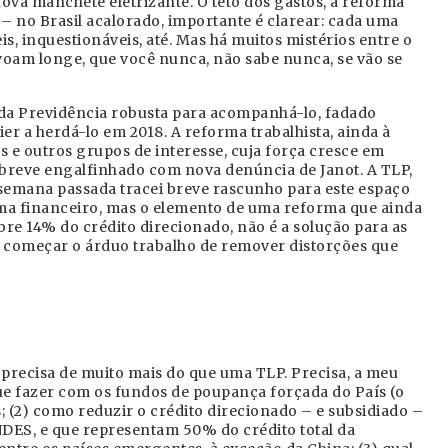
ova manchete eletrizante. O teto dos gastos, a reforma
ro – no Brasil acalorado, importante é clarear: cada uma
is, inquestionáveis, até. Mas há muitos mistérios entre o
e voam longe, que você nunca, não sabe nunca, se vão se
a da Previdência robusta para acompanhá-lo, fadado
ier a herdá-lo em 2018. A reforma trabalhista, ainda à
s e outros grupos de interesse, cuja força cresce em
breve engalfinhado com nova denúncia de Janot. A TLP,
 semana passada tracei breve rascunho para este espaço
ma financeiro, mas o elemento de uma reforma que ainda
obre 14% do crédito direcionado, não é a solução para as
 começar o árduo trabalho de remover distorções que
 precisa de muito mais do que uma TLP. Precisa, a meu
que fazer com os fundos de poupança forçada do País (o
; (2) como reduzir o crédito direcionado – e subsidiado –
DES, e que representam 50% do crédito total da