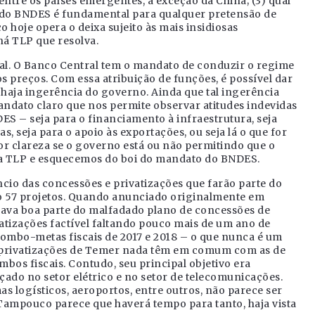
tre os países emergentes, à exceção da China; (3) qual
 do BNDES é fundamental para qualquer pretensão de
 hoje opera o deixa sujeito às mais insidiosas
á TLP que resolva.
al. O Banco Central tem o mandato de conduzir o regime
os preços. Com essa atribuição de funções, é possível dar
haja ingerência do governo. Ainda que tal ingerência
andato claro que nos permite observar atitudes indevidas
S – seja para o financiamento à infraestrutura, seja
 seja para o apoio às exportações, ou seja lá o que for
r clareza se o governo está ou não permitindo que o
da TLP e esquecemos do boi do mandato do BNDES.
io das concessões e privatizações que farão parte do
ão 57 projetos. Quando anunciado originalmente em
rcava boa parte do malfadado plano de concessões de
vatizações factível faltando pouco mais de um ano de
rombo-metas fiscais de 2017 e 2018 – o que nunca é um
s privatizações de Temer nada têm em comum com as de
mbos fiscais. Contudo, seu principal objetivo era
çado no setor elétrico e no setor de telecomunicações.
s logísticos, aeroportos, entre outros, não parece ser
 Tampouco parece que haverá tempo para tanto, haja vista