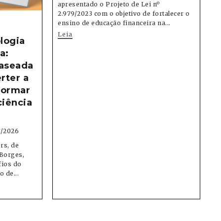
apresentado o Projeto de Lei nº
2.979/2023 com o objetivo de fortalecer o
ensino de educação financeira na...
Leia
logia
a:
aseada
rter a
formar
ciência
7/2026
rs, de
Borges,
fios do
 de...