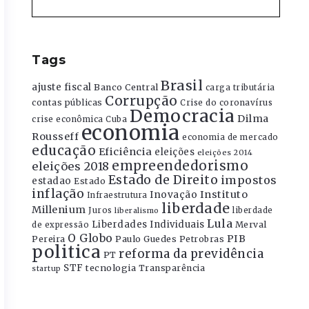
Tags
Brasil
ajuste fiscal
Banco Central
carga tributária
Corrupção
contas públicas
Crise do coronavírus
Democracia
Dilma
crise econômica
Cuba
economia
Rousseff
economia de mercado
educação
Eficiência
eleições
eleições 2014
empreendedorismo
eleições 2018
Estado de Direito
impostos
estadao
Estado
inflação
Instituto
Inovação
Infraestrutura
liberdade
Millenium
Juros
liberdade
liberalismo
Lula
Liberdades Individuais
Merval
de expressão
O Globo
PIB
Pereira
Paulo Guedes
Petrobras
politica
reforma da previdência
PT
STF
tecnologia
Transparência
startup