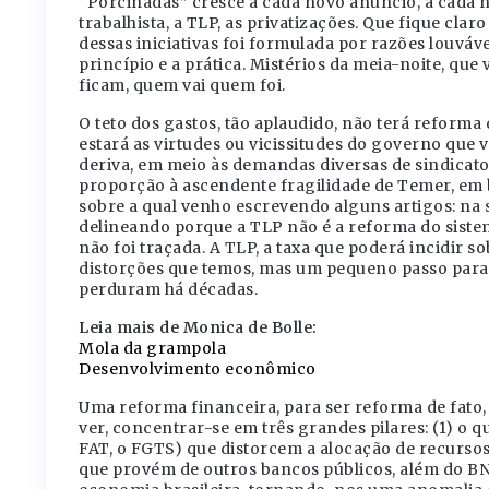
“Porcinadas” cresce a cada novo anúncio, a cada n
trabalhista, a TLP, as privatizações. Que fique cla
dessas iniciativas foi formulada por razões louváve
princípio e a prática. Mistérios da meia-noite, qu
ficam, quem vai quem foi.
O teto dos gastos, tão aplaudido, não terá reform
estará as virtudes ou vicissitudes do governo que v
deriva, em meio às demandas diversas de sindicato
proporção à ascendente fragilidade de Temer, em 
sobre a qual venho escrevendo alguns artigos: na
delineando porque a TLP não é a reforma do siste
não foi traçada. A TLP, a taxa que poderá incidir s
distorções que temos, mas um pequeno passo para
perduram há décadas.
Leia mais de Monica de Bolle:
Mola da grampola
Desenvolvimento econômico
Uma reforma financeira, para ser reforma de fato,
ver, concentrar-se em três grandes pilares: (1) o 
FAT, o FGTS) que distorcem a alocação de recursos
que provém de outros bancos públicos, além do BN