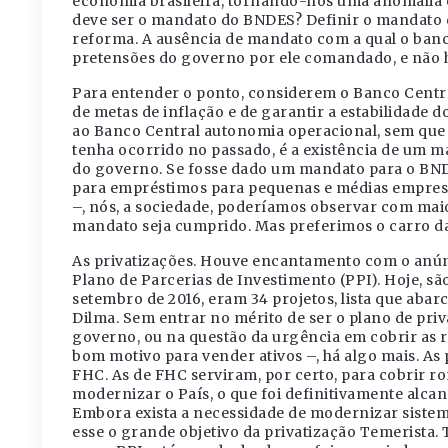
economia brasileira, tornando-nos uma anomalia en
deve ser o mandato do BNDES? Definir o mandato
reforma. A ausência de mandato com a qual o banco
pretensões do governo por ele comandado, e não h
Para entender o ponto, considerem o Banco Centr
de metas de inflação e de garantir a estabilidade d
ao Banco Central autonomia operacional, sem que 
tenha ocorrido no passado, é a existência de um m
do governo. Se fosse dado um mandato para o BNDE
para empréstimos para pequenas e médias empresas,
–, nós, a sociedade, poderíamos observar com maio
mandato seja cumprido. Mas preferimos o carro 
As privatizações. Houve encantamento com o anúnc
Plano de Parcerias de Investimento (PPI). Hoje, s
setembro de 2016, eram 34 projetos, lista que aba
Dilma. Sem entrar no mérito de ser o plano de pri
governo, ou na questão da urgência em cobrir as 
bom motivo para vender ativos –, há algo mais. A
FHC. As de FHC serviram, por certo, para cobrir ro
modernizar o País, o que foi definitivamente alcan
Embora exista a necessidade de modernizar sistema
esse o grande objetivo da privatização Temerista.