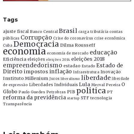
Tags
Brasil
ajuste fiscal
Banco Central
contas
carga tributária
Corrupção
públicas
Crise do coronavírus
crise econômica
Democracia
Dilma Rousseff
Cuba
economia
educação
economia de mercado
eleições 2018
Eficiência
eleições
eleições 2014
empreendedorismo
Estado de
estadao
Estado
Direito
inflação
impostos
Inovação
Infraestrutura
liberdade
Instituto Millenium
Juros
liberdade
liberalismo
Lula
O
Liberdades Individuais
Merval Pereira
de expressão
politica
Globo
PIB
Paulo Guedes
Petrobras
PT
reforma da previdência
STF
tecnologia
startup
Transparência