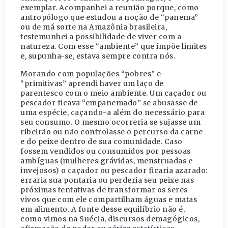
exemplar. Acompanhei a reunião porque, como
antropólogo que estudou a noção de “panema”
ou de má sorte na Amazônia brasileira,
testemunhei a possibilidade de viver com a
natureza. Com esse “ambiente” que impõe limites
e, supunha-se, estava sempre contra nós.
Morando com populações “pobres” e
“primitivas” aprendi haver um laço de
parentesco com o meio ambiente. Um caçador ou
pescador ficava “empanemado” se abusasse de
uma espécie, caçando-a além do necessário para
seu consumo. O mesmo ocorreria se sujasse um
ribeirão ou não controlasse o percurso da carne
e do peixe dentro de sua comunidade. Caso
fossem vendidos ou consumidos por pessoas
ambíguas (mulheres grávidas, menstruadas e
invejosos) o caçador ou pescador ficaria azarado:
erraria sua pontaria ou perderia seu peixe nas
próximas tentativas de transformar os seres
vivos que com ele compartilham águas e matas
em alimento. A fonte desse equilíbrio não é,
como vimos na Suécia, discursos demagógicos,