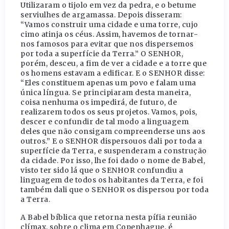
Utilizaram o tijolo em vez da pedra, e o betume
serviulhes de argamassa. Depois disseram:
“Vamos construir uma cidade e uma torre, cujo
cimo atinja os céus. Assim, havemos de tornar-
nos famosos para evitar que nos dispersemos
por toda a superfície da Terra.” O SENHOR,
porém, desceu, a fim de ver a cidade e a torre que
os homens estavam a edificar. E o SENHOR disse:
“Eles constituem apenas um povo e falam uma
única língua. Se principiaram desta maneira,
coisa nenhuma os impedirá, de futuro, de
realizarem todos os seus projetos. Vamos, pois,
descer e confundir de tal modo a linguagem
deles que não consigam compreenderse uns aos
outros.” E o SENHOR dispersouos dali por toda a
superfície da Terra, e suspenderam a construção
da cidade. Por isso, lhe foi dado o nome de Babel,
visto ter sido lá que o SENHOR confundiu a
linguagem de todos os habitantes da Terra, e foi
também dali que o SENHOR os dispersou por toda
a Terra.
A Babel bíblica que retorna nesta pífia reunião
clímax, sobre o clima em Copenhague, é