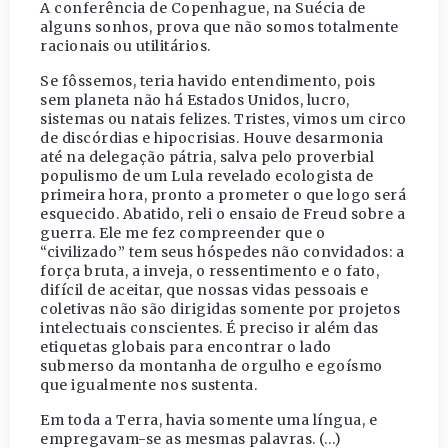
A conferência de Copenhague, na Suécia de
alguns sonhos, prova que não somos totalmente
racionais ou utilitários.
Se fôssemos, teria havido entendimento, pois
sem planeta não há Estados Unidos, lucro,
sistemas ou natais felizes. Tristes, vimos um circo
de discórdias e hipocrisias. Houve desarmonia
até na delegação pátria, salva pelo proverbial
populismo de um Lula revelado ecologista de
primeira hora, pronto a prometer o que logo será
esquecido. Abatido, reli o ensaio de Freud sobre a
guerra. Ele me fez compreender que o
“civilizado” tem seus hóspedes não convidados: a
força bruta, a inveja, o ressentimento e o fato,
difícil de aceitar, que nossas vidas pessoais e
coletivas não são dirigidas somente por projetos
intelectuais conscientes. É preciso ir além das
etiquetas globais para encontrar o lado
submerso da montanha de orgulho e egoísmo
que igualmente nos sustenta.
Em toda a Terra, havia somente uma língua, e
empregavam-se as mesmas palavras. (…)