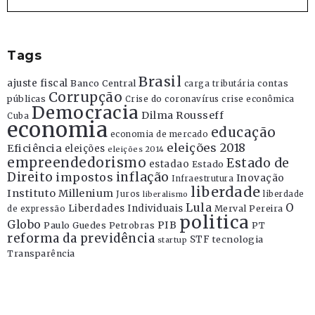
Tags
Brasil
ajuste fiscal
Banco Central
contas
carga tributária
Corrupção
públicas
Crise do coronavírus
crise econômica
Democracia
Dilma Rousseff
Cuba
economia
educação
economia de mercado
eleições 2018
Eficiência
eleições
eleições 2014
empreendedorismo
Estado de
estadao
Estado
Direito
inflação
impostos
Inovação
Infraestrutura
liberdade
Instituto Millenium
Juros
liberdade
liberalismo
Lula
O
Liberdades Individuais
Merval Pereira
de expressão
politica
Globo
PIB
Paulo Guedes
Petrobras
PT
reforma da previdência
STF
tecnologia
startup
Transparência