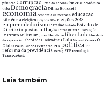
Corrupção
públicas
Crise do coronavírus
crise econômica
Democracia
Dilma Rousseff
Cuba
economia
educação
economia de mercado
eleições 2018
Eficiência
eleições
eleições 2014
empreendedorismo
Estado de
estadao
Estado
Direito
inflação
impostos
Inovação
Infraestrutura
liberdade
Instituto Millenium
Juros
liberdade
liberalismo
Lula
O
Liberdades Individuais
Merval Pereira
de expressão
politica
Globo
PIB
Paulo Guedes
Petrobras
PT
reforma da previdência
STF
tecnologia
startup
Transparência
Leia também