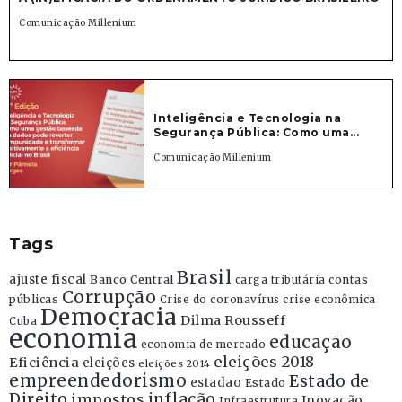
Comunicação Millenium
Inteligência e Tecnologia na
Segurança Pública: Como uma...
Comunicação Millenium
Tags
Brasil
ajuste fiscal
Banco Central
contas
carga tributária
Corrupção
públicas
Crise do coronavírus
crise econômica
Democracia
Dilma Rousseff
Cuba
economia
educação
economia de mercado
eleições 2018
Eficiência
eleições
eleições 2014
empreendedorismo
Estado de
estadao
Estado
Direito
inflação
impostos
Inovação
Infraestrutura