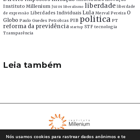
liberdade
Instituto Millenium
Juros
liberdade
liberalismo
Lula
O
Liberdades Individuais
Merval Pereira
de expressão
politica
Globo
PIB
Paulo Guedes
Petrobras
PT
reforma da previdência
STF
tecnologia
startup
Transparência
Leia também
Nós usamos cookies para rastrear dados anônimos e te