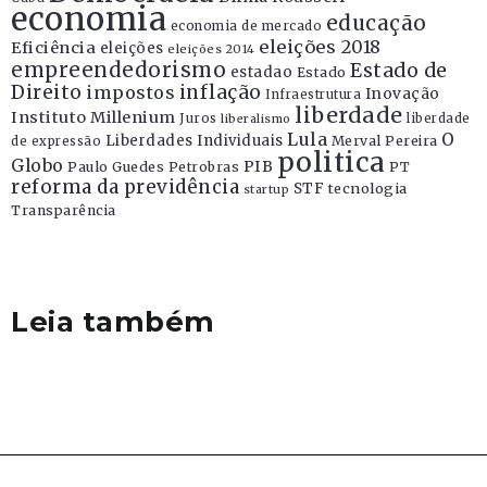
economia
educação
economia de mercado
eleições 2018
Eficiência
eleições
eleições 2014
empreendedorismo
Estado de
estadao
Estado
Direito
inflação
impostos
Inovação
Infraestrutura
liberdade
Instituto Millenium
Juros
liberdade
liberalismo
Lula
O
Liberdades Individuais
Merval Pereira
de expressão
politica
Globo
PIB
Paulo Guedes
Petrobras
PT
reforma da previdência
STF
tecnologia
startup
Transparência
Leia também