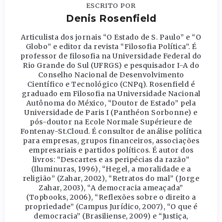
ESCRITO POR
Denis Rosenfield
Articulista dos jornais “O Estado de S. Paulo” e “O
Globo” e editor da revista “Filosofia Política”. É
professor de filosofia na Universidade Federal do
Rio Grande do Sul (UFRGS) e pesquisador I-A do
Conselho Nacional de Desenvolvimento
Científico e Tecnológico (CNPq). Rosenfield é
graduado em Filosofia na Universidade Nacional
Autônoma do México, “Doutor de Estado” pela
Universidade de Paris I (Panthéon Sorbonne) e
pós-doutor na Ecole Normale Supérieure de
Fontenay-St.Cloud. É consultor de análise política
para empresas, grupos financeiros, associações
empresariais e partidos políticos. É autor dos
livros: “Descartes e as peripécias da razão”
(Iluminuras, 1996), “Hegel, a moralidade e a
religião” (Zahar, 2002), “Retratos do mal” (Jorge
Zahar, 2003), “A democracia ameaçada”
(Topbooks, 2006), “Reflexões sobre o direito a
propriedade” (Campus Jurídico, 2007), “O que é
democracia” (Brasiliense, 2009) e “Justiça,