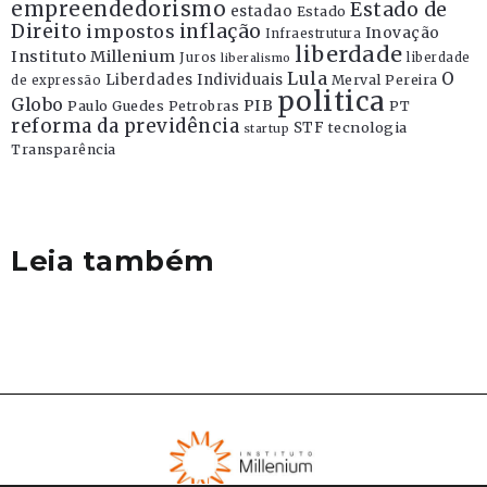
empreendedorismo
Estado de
estadao
Estado
Direito
inflação
impostos
Inovação
Infraestrutura
liberdade
Instituto Millenium
Juros
liberdade
liberalismo
Lula
O
Liberdades Individuais
Merval Pereira
de expressão
politica
Globo
PIB
Paulo Guedes
Petrobras
PT
reforma da previdência
STF
tecnologia
startup
Transparência
Leia também