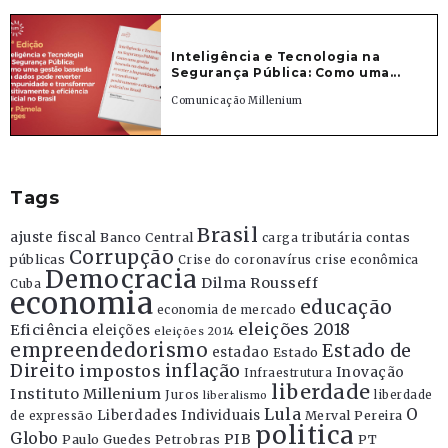
Inteligência e Tecnologia na
Segurança Pública: Como uma...
Comunicação Millenium
Tags
Brasil
ajuste fiscal
Banco Central
contas
carga tributária
Corrupção
públicas
Crise do coronavírus
crise econômica
Democracia
Dilma Rousseff
Cuba
economia
educação
economia de mercado
eleições 2018
Eficiência
eleições
eleições 2014
empreendedorismo
Estado de
estadao
Estado
Direito
inflação
impostos
Inovação
Infraestrutura
liberdade
Instituto Millenium
Juros
liberdade
liberalismo
Lula
O
Liberdades Individuais
Merval Pereira
de expressão
politica
Globo
PIB
Paulo Guedes
Petrobras
PT