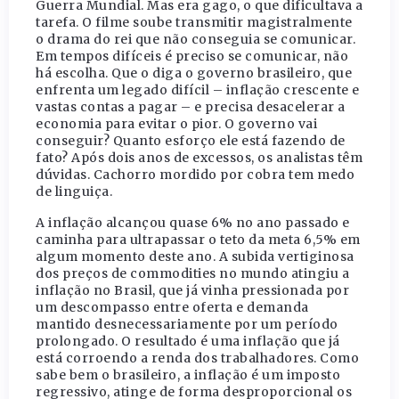
Guerra Mundial. Mas era gago, o que dificultava a
tarefa. O filme soube transmitir magistralmente
o drama do rei que não conseguia se comunicar.
Em tempos difíceis é preciso se comunicar, não
há escolha. Que o diga o governo brasileiro, que
enfrenta um legado difícil – inflação crescente e
vastas contas a pagar – e precisa desacelerar a
economia para evitar o pior. O governo vai
conseguir? Quanto esforço ele está fazendo de
fato? Após dois anos de excessos, os analistas têm
dúvidas. Cachorro mordido por cobra tem medo
de linguiça.
A inflação alcançou quase 6% no ano passado e
caminha para ultrapassar o teto da meta 6,5% em
algum momento deste ano. A subida vertiginosa
dos preços de commodities no mundo atingiu a
inflação no Brasil, que já vinha pressionada por
um descompasso entre oferta e demanda
mantido desnecessariamente por um período
prolongado. O resultado é uma inflação que já
está corroendo a renda dos trabalhadores. Como
sabe bem o brasileiro, a inflação é um imposto
regressivo, atinge de forma desproporcional os