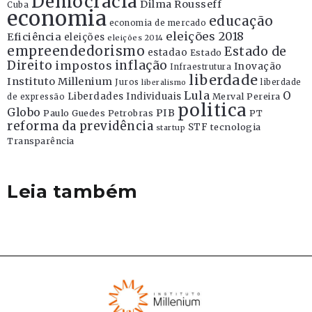
Democracia
Dilma Rousseff
Cuba
economia
educação
economia de mercado
eleições 2018
Eficiência
eleições
eleições 2014
empreendedorismo
Estado de
estadao
Estado
Direito
inflação
impostos
Inovação
Infraestrutura
liberdade
Instituto Millenium
Juros
liberdade
liberalismo
Lula
O
Liberdades Individuais
Merval Pereira
de expressão
politica
Globo
PIB
Paulo Guedes
Petrobras
PT
reforma da previdência
STF
tecnologia
startup
Transparência
Leia também