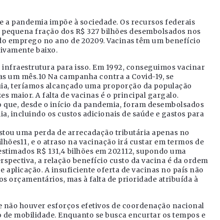
ue a pandemia impõe à sociedade. Os recursos federais
 pequena fração dos R$ 327 bilhões desembolsados nos
o emprego no ano de 20209. Vacinas têm um benefício
tivamente baixo.
 infraestrutura para isso. Em 1992, conseguimos vacinar
as um mês.10 Na campanha contra a Covid-19, se
uia, teríamos alcançado uma proporção da população
es maior. A falta de vacinas é o principal gargalo.
o que, desde o início da pandemia, foram desembolsados
, incluindo os custos adicionais de saúde e gastos para
ustou uma perda de arrecadação tributária apenas no
hões11, e o atraso na vacinação irá custar em termos de
stimados R$ 131,4 bilhões em 202112, supondo uma
rspectiva, a relação benefício custo da vacina é da ordem
 e aplicação. A insuficiente oferta de vacinas no país não
os orçamentários, mas à falta de prioridade atribuída à
se não houver esforços efetivos de coordenação nacional
o de mobilidade. Enquanto se busca encurtar os tempos e