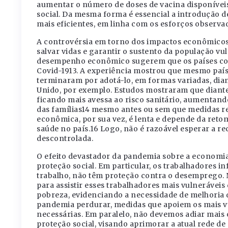
aumentar o número de doses de vacina disponíveis
social. Da mesma forma é essencial a introdução de
mais eficientes, em linha com os esforços observa
A controvérsia em torno dos impactos econômicos d
salvar vidas e garantir o sustento da população vul
desempenho econômico sugerem que os países co
Covid-1913. A experiência mostrou que mesmo país
terminaram por adotá-lo, em formas variadas, dia
Unido, por exemplo. Estudos mostraram que diante
ficando mais avessa ao risco sanitário, aumentan
das famílias14 mesmo antes ou sem que medidas re
econômica, por sua vez, é lenta e depende da retom
saúde no país.16 Logo, não é razoável esperar a 
descontrolada.
O efeito devastador da pandemia sobre a economia
proteção social. Em particular, os trabalhadores 
trabalho, não têm proteção contra o desemprego. 
para assistir esses trabalhadores mais vulnerávei
pobreza, evidenciando a necessidade de melhoria 
pandemia perdurar, medidas que apoiem os mais vu
necessárias. Em paralelo, não devemos adiar mai
proteção social, visando aprimorar a atual rede de