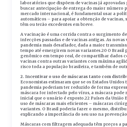
laboratórios que dispõem de vacinas já aprovadas p
buscar antecipação de entrega do maior número po
mercado internacional, é fundamental usar a polít
automáticos – para apoiar a obtenção de vacinas, 
têm ou terão excedentes em breve.
A vacinação é uma corrida contra o surgimento d
infecções passadas e de vacinas antigas. As novas 
pandemia mais desafiador, dada a maior transmiss
tempo até emergirem novas variantes.20 O Brasil 
genômico em tempo real, de compartilhar dados co
vacinas contra outras variantes com máxima agili
risco toda a população brasileira, e também de outr
2. Incentivar o uso de máscaras tanto com distri
Economistas estimaram que se os Estados Unidos t
pandemia poderiam ter reduzido de forma express
máscara for infectado pelo vírus, a máscara pode r
inicial que o usuário é exposto.22 Países da Uniã
uso de máscaras mais eficientes – máscaras cirúr
variantes. O Brasil poderia fazer o mesmo, distri
explicando a importância do seu uso na prevenção
Máscaras com filtragem adequada têm preços a part