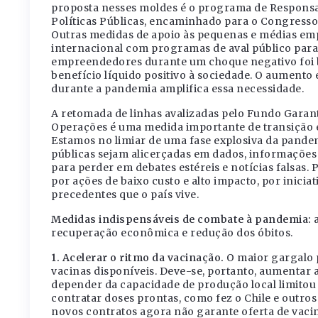
proposta nesses moldes é o programa de Responsab
Políticas Públicas, encaminhado para o Congresso 
Outras medidas de apoio às pequenas e médias em
internacional com programas de aval público par
empreendedores durante um choque negativo foi
benefício líquido positivo à sociedade. O aumen
durante a pandemia amplifica essa necessidade.
A retomada de linhas avalizadas pelo Fundo Garan
Operações é uma medida importante de transição e
Estamos no limiar de uma fase explosiva da pandemi
públicas sejam alicerçadas em dados, informações 
para perder em debates estéreis e notícias falsas.
por ações de baixo custo e alto impacto, por inicia
precedentes que o país vive.
Medidas indispensáveis de combate à pandemia:
a
recuperação econômica e redução dos óbitos.
1. Acelerar o ritmo da vacinação.
O maior gargalo p
vacinas disponíveis. Deve-se, portanto, aumentar a
depender da capacidade de produção local limitou a
contratar doses prontas, como fez o Chile e outros
novos contratos agora não garante oferta de vaci