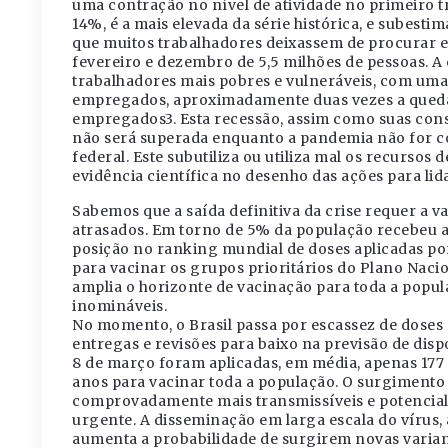
uma contração no nível de atividade no primeiro t
14%, é a mais elevada da série histórica, e subes
que muitos trabalhadores deixassem de procurar e
fevereiro e dezembro de 5,5 milhões de pessoas.
trabalhadores mais pobres e vulneráveis, com um
empregados, aproximadamente duas vezes a queda
empregados3. Esta recessão, assim como suas cons
não será superada enquanto a pandemia não for 
federal. Este subutiliza ou utiliza mal os recursos 
evidência científica no desenho das ações para li
Sabemos que a saída definitiva da crise requer a 
atrasados. Em torno de 5% da população recebeu a
posição no ranking mundial de doses aplicadas por
para vacinar os grupos prioritários do Plano Naci
amplia o horizonte de vacinação para toda a popu
inomináveis.
No momento, o Brasil passa por escassez de doses 
entregas e revisões para baixo na previsão de dis
8 de março foram aplicadas, em média, apenas 177 m
anos para vacinar toda a população. O surgimento d
comprovadamente mais transmissíveis e potencial
urgente. A disseminação em larga escala do vírus
aumenta a probabilidade de surgirem novas variant