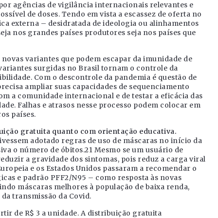
or agências de vigilância internacionais relevantes e
ssível de doses. Tendo em vista a escassez de oferta no
ica externa – desidratada de ideologia ou alinhamentos
seja nos grandes países produtores seja nos países que
e novas variantes que podem escapar da imunidade de
variantes surgidas no Brasil tornam o controle da
ibilidade. Com o descontrole da pandemia é questão de
precisa ampliar suas capacidades de sequenciamento
m a comunidade internacional e de testar a eficácia das
dade. Falhas e atrasos nesse processo podem colocar em
os países.
buição gratuita quanto com orientação educativa.
ivessem adotado regras de uso de máscaras no início da
iva o número de óbitos.21 Mesmo se um usuário de
eduzir a gravidade dos sintomas, pois reduz a carga viral
o Europeia e os Estados Unidos passaram a recomendar o
gicas e padrão PFF2/N95 – como resposta às novas
buindo máscaras melhores à população de baixa renda,
 da transmissão da Covid.
ir de R$ 3 a unidade. A distribuição gratuita