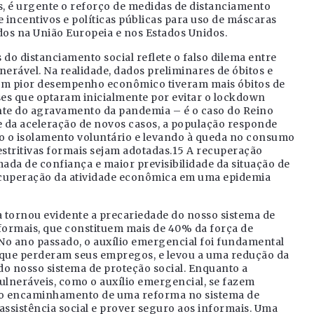
, é urgente o reforço de medidas de distanciamento
 incentivos e políticas públicas para uso de máscaras
dos na União Europeia e nos Estados Unidos.
o distanciamento social reflete o falso dilema entre
nerável. Na realidade, dados preliminares de óbitos e
m pior desempenho econômico tiveram mais óbitos de
es que optaram inicialmente por evitar o lockdown
nte do agravamento da pandemia – é o caso do Reino
 da aceleração de novos casos, a população responde
do o isolamento voluntário e levando à queda no consumo
stritivas formais sejam adotadas.15 A recuperação
ada de confiança e maior previsibilidade da situação de
recuperação da atividade econômica em uma epidemia
 tornou evidente a precariedade do nosso sistema de
informais, que constituem mais de 40% da força de
No ano passado, o auxílio emergencial foi fundamental
s que perderam seus empregos, e levou a uma redução da
do nosso sistema de proteção social. Enquanto a
lneráveis, como o auxílio emergencial, se fazem
s o encaminhamento de uma reforma no sistema de
 assistência social e prover seguro aos informais. Uma