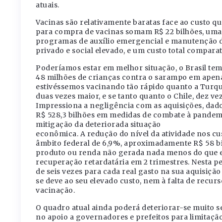
atuais.
Vacinas são relativamente baratas face ao custo q
para compra de vacinas somam R$ 22 bilhões, uma
programas de auxílio emergencial e manutenção d
privado e social elevado, e um custo total compara
Poderíamos estar em melhor situação, o Brasil tem
48 milhões de crianças contra o sarampo em apen
estivéssemos vacinando tão rápido quanto a Turq
duas vezes maior, e se tanto quanto o Chile, dez vez
Impressiona a negligência com as aquisições, dad
R$ 528,3 bilhões em medidas de combate à pandemia
mitigação da deteriorada situação
econômica. A redução do nível da atividade nos c
âmbito federal de 6,9%, aproximadamente R$ 58 bil
produto ou renda não gerada nada menos do que e
recuperação retardatária em 2 trimestres. Nesta pe
de seis vezes para cada real gasto na sua aquisição
se deve ao seu elevado custo, nem à falta de recurs
vacinação.
O quadro atual ainda poderá deteriorar-se muito 
no apoio a governadores e prefeitos para limitaçã