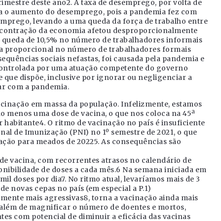
rimestre deste ano2. A taxa de desemprego, por volta de
tima o aumento do desemprego, pois a pandemia fez com
mprego, levando a uma queda da força de trabalho entre
 A contração da economia afetou desproporcionalmente
a queda de 10,5% no número de trabalhadores informais
 proporcional no número de trabalhadores formais
equências sociais nefastas, foi causada pela pandemia e
controlada por uma atuação competente do governo
de que dispõe, inclusive por ignorar ou negligenciar a
dar com a pandemia.
vacinação em massa da população. Infelizmente, estamos
o menos uma dose de vacina, o que nos coloca na 45ª
 habitante4. O ritmo de vacinação no país é insuficiente
onal de Imunização (PNI) no 1º semestre de 2021, o que
lação para meados de 20225. As consequências são
de vacina, com recorrentes atrasos no calendário de
ponibilidade de doses a cada mês.6 Na semana iniciada em
il doses por dia7. No ritmo atual, levaríamos mais de 3
e novas cepas no país (em especial a P.1)
mente mais agressivas8, torna a vacinação ainda mais
, além de magnificar o número de doentes e mortos,
es com potencial de diminuir a eficácia das vacinas