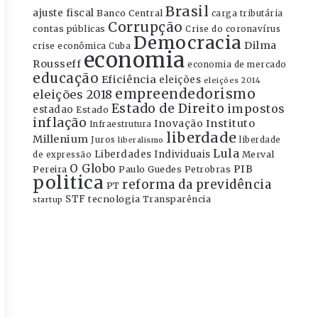
Brasil
ajuste fiscal
Banco Central
carga tributária
Corrupção
contas públicas
Crise do coronavírus
Democracia
Dilma
crise econômica
Cuba
economia
Rousseff
economia de mercado
educação
Eficiência
eleições
eleições 2014
empreendedorismo
eleições 2018
Estado de Direito
impostos
estadao
Estado
inflação
Instituto
Inovação
Infraestrutura
liberdade
Millenium
Juros
liberdade
liberalismo
Lula
Liberdades Individuais
Merval
de expressão
O Globo
PIB
Pereira
Paulo Guedes
Petrobras
politica
reforma da previdência
PT
STF
tecnologia
Transparência
startup