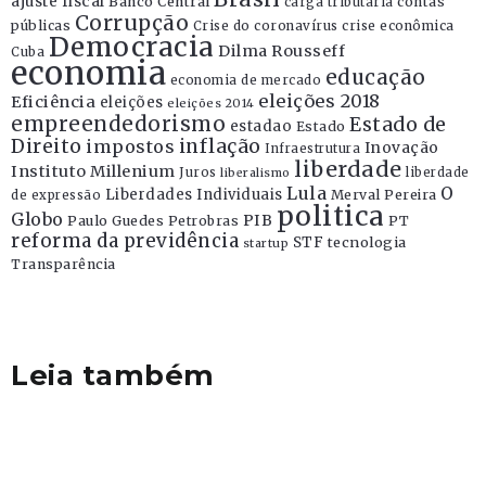
ajuste fiscal
Banco Central
contas
carga tributária
Corrupção
públicas
Crise do coronavírus
crise econômica
Democracia
Dilma Rousseff
Cuba
economia
educação
economia de mercado
eleições 2018
Eficiência
eleições
eleições 2014
empreendedorismo
Estado de
estadao
Estado
Direito
inflação
impostos
Inovação
Infraestrutura
liberdade
Instituto Millenium
Juros
liberdade
liberalismo
Lula
O
Liberdades Individuais
Merval Pereira
de expressão
politica
Globo
PIB
Paulo Guedes
Petrobras
PT
reforma da previdência
STF
tecnologia
startup
Transparência
Leia também