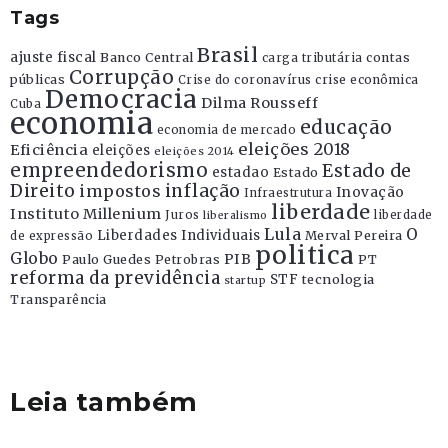
Tags
Brasil
ajuste fiscal
Banco Central
contas
carga tributária
Corrupção
públicas
Crise do coronavírus
crise econômica
Democracia
Dilma Rousseff
Cuba
economia
educação
economia de mercado
eleições 2018
Eficiência
eleições
eleições 2014
empreendedorismo
Estado de
estadao
Estado
Direito
inflação
impostos
Inovação
Infraestrutura
liberdade
Instituto Millenium
Juros
liberdade
liberalismo
Lula
O
Liberdades Individuais
Merval Pereira
de expressão
politica
Globo
PIB
Paulo Guedes
Petrobras
PT
reforma da previdência
STF
tecnologia
startup
Transparência
Leia também