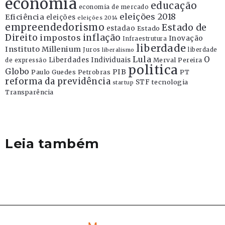
economia
educação
economia de mercado
eleições 2018
Eficiência
eleições
eleições 2014
empreendedorismo
Estado de
estadao
Estado
Direito
inflação
impostos
Inovação
Infraestrutura
liberdade
Instituto Millenium
Juros
liberdade
liberalismo
Lula
O
Liberdades Individuais
Merval Pereira
de expressão
politica
Globo
PIB
Paulo Guedes
Petrobras
PT
reforma da previdência
STF
tecnologia
startup
Transparência
Leia também