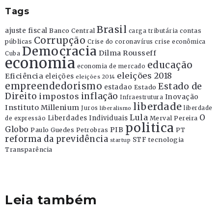
Tags
Brasil
ajuste fiscal
Banco Central
contas
carga tributária
Corrupção
públicas
Crise do coronavírus
crise econômica
Democracia
Dilma Rousseff
Cuba
economia
educação
economia de mercado
eleições 2018
Eficiência
eleições
eleições 2014
empreendedorismo
Estado de
estadao
Estado
Direito
inflação
impostos
Inovação
Infraestrutura
liberdade
Instituto Millenium
Juros
liberdade
liberalismo
Lula
O
Liberdades Individuais
Merval Pereira
de expressão
politica
Globo
PIB
Paulo Guedes
Petrobras
PT
reforma da previdência
STF
tecnologia
startup
Transparência
Leia também