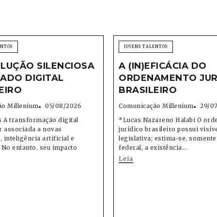
ENTOS
JOVENS TALENTOS
LUÇÃO SILENCIOSA
A (IN)EFICÁCIA DO
ADO DIGITAL
ORDENAMENTO JUR
EIRO
BRASILEIRO
o Millenium
05/08/2026
Comunicação Millenium
29/0
 A transformação digital
*Lucas Nazareno Halabi O or
r associada a novas
jurídico brasileiro possui visív
 inteligência artificial e
legislativa; estima-se, soment
 No entanto, seu impacto
federal, a existência...
Leia