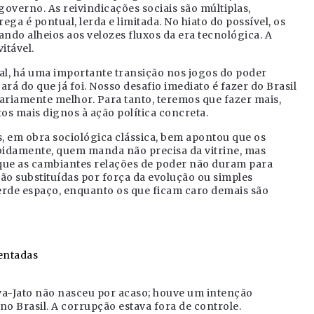
overno. As reivindicações sociais são múltiplas,
ega é pontual, lerda e limitada. No hiato do possível, os
ndo alheios aos velozes fluxos da era tecnológica. A
itável.
nal, há uma importante transição nos jogos do poder
rá do que já foi. Nosso desafio imediato é fazer do Brasil
ariamente melhor. Para tanto, teremos que fazer mais,
s mais dignos à ação política concreta.
ls, em obra sociológica clássica, bem apontou que os
bidamente, quem manda não precisa da vitrine, mas
 que as cambiantes relações de poder não duram para
o substituídas por força da evolução ou simples
perde espaço, enquanto os que ficam caro demais são
mentadas
va-Jato não nasceu por acaso; houve um intenção
 Brasil. A corrupção estava fora de controle.