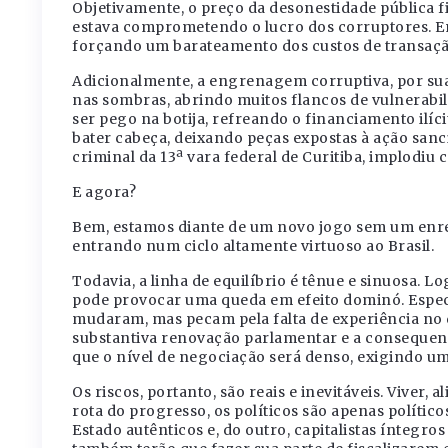
Objetivamente, o preço da desonestidade pública f
estava comprometendo o lucro dos corruptores. Em
forçando um barateamento dos custos de transaçã
Adicionalmente, a engrenagem corruptiva, por sua
nas sombras, abrindo muitos flancos de vulnerabil
ser pego na botija, refreando o financiamento ilíci
bater cabeça, deixando peças expostas à ação sanc
criminal da 13ª vara federal de Curitiba, implodiu 
E agora?
Bem, estamos diante de um novo jogo sem um enred
entrando num ciclo altamente virtuoso ao Brasil.
Todavia, a linha de equilíbrio é tênue e sinuosa. L
pode provocar uma queda em efeito dominó. Especi
mudaram, mas pecam pela falta de experiência no d
substantiva renovação parlamentar e a conseque
que o nível de negociação será denso, exigindo um
Os riscos, portanto, são reais e inevitáveis. Viver, 
rota do progresso, os políticos são apenas polític
Estado autênticos e, do outro, capitalistas íntegr