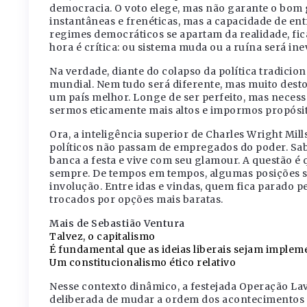
democracia. O voto elege, mas não garante o bom g
instantâneas e frenéticas, mas a capacidade de entr
regimes democráticos se apartam da realidade, fica
hora é crítica: ou sistema muda ou a ruína será inev
Na verdade, diante do colapso da política tradicio
mundial. Nem tudo será diferente, mas muito destoa
um país melhor. Longe de ser perfeito, mas necess
sermos eticamente mais altos e impormos propósito
Ora, a inteligência superior de Charles Wright Mil
políticos não passam de empregados do poder. Sa
banca a festa e vive com seu glamour. A questão é
sempre. De tempos em tempos, algumas posições sã
involução. Entre idas e vindas, quem fica parado 
trocados por opções mais baratas.
Mais de Sebastião Ventura
Talvez, o capitalismo
É fundamental que as ideias liberais sejam imple
Um constitucionalismo ético relativo
Nesse contexto dinâmico, a festejada Operação La
deliberada de mudar a ordem dos acontecimentos no