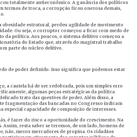
icou totalmente antieconômico. A ganância dos políticos
 termos de troca, a corrupção ficou onerosa demais,
o.
 obesidade estrutural, perdeu agilidade de movimento
idade. Ou seja, o corruptor começou a ficar com medo de
to da política. Aos poucos, o sistema delitivo começou a
ionatória do Estado que, através do magistral trabalho
com parte do núcleo delitivo.
o de poder definido. Isso significa que podemos estar
ogo, a cautela há de ser redobrada, pois um simples erro
ficamente, algumas peças estratégicas da política
elicado trato das questões de poder. Além disso, a
nte fragmentação das bancadas no Congresso indicam
a especial capacidade de composição de interesses.
aliás, é fazer do risco a oportunidade do crescimento. Na
os. Assim, resta saber se teremos, de um lado, homens de
os e, não, meros mercadores de propina. Os cidadãos