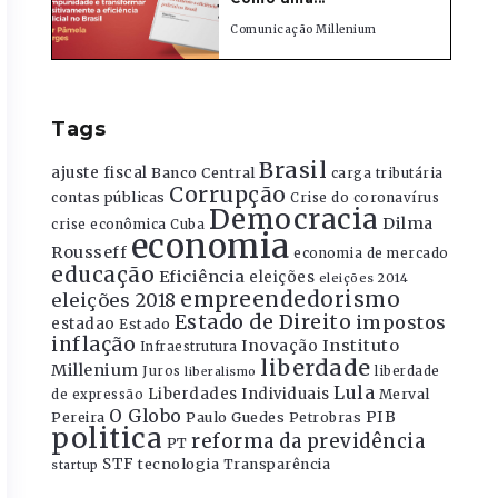
Comunicação Millenium
Tags
Brasil
ajuste fiscal
Banco Central
carga tributária
Corrupção
contas públicas
Crise do coronavírus
Democracia
Dilma
crise econômica
Cuba
economia
Rousseff
economia de mercado
educação
Eficiência
eleições
eleições 2014
empreendedorismo
eleições 2018
Estado de Direito
impostos
estadao
Estado
inflação
Instituto
Inovação
Infraestrutura
liberdade
Millenium
Juros
liberdade
liberalismo
Lula
Liberdades Individuais
Merval
de expressão
O Globo
PIB
Pereira
Paulo Guedes
Petrobras
politica
reforma da previdência
PT
STF
tecnologia
Transparência
startup