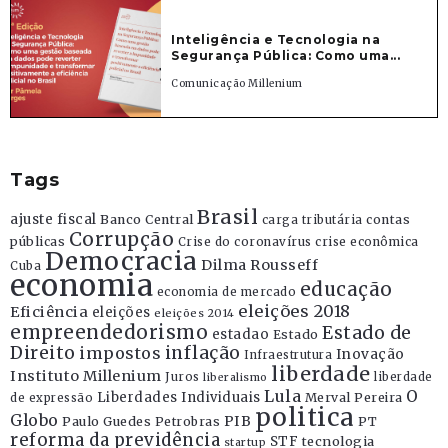
Inteligência e Tecnologia na
Segurança Pública: Como uma...
Comunicação Millenium
Tags
Brasil
ajuste fiscal
Banco Central
contas
carga tributária
Corrupção
públicas
Crise do coronavírus
crise econômica
Democracia
Dilma Rousseff
Cuba
economia
educação
economia de mercado
eleições 2018
Eficiência
eleições
eleições 2014
empreendedorismo
Estado de
estadao
Estado
Direito
inflação
impostos
Inovação
Infraestrutura
liberdade
Instituto Millenium
Juros
liberdade
liberalismo
Lula
O
Liberdades Individuais
Merval Pereira
de expressão
politica
Globo
PIB
Paulo Guedes
Petrobras
PT
reforma da previdência
STF
tecnologia
startup