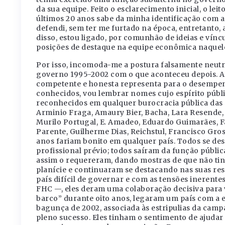
da sua equipe. Feito o esclarecimento inicial, o l
últimos 20 anos sabe da minha identificação com 
defendi, sem ter me furtado na época, entretanto, a
disso, estou ligado, por comunhão de ideias e vín
posições de destaque na equipe econômica naquel
Por isso, incomoda-me a postura falsamente neutr
governo 1995-2002 com o que aconteceu depois. Ao 
competente e honesta representa para o desempen
conhecidos, vou lembrar nomes cujo espírito públi
reconhecidos em qualquer burocracia pública das
Arminio Fraga, Amaury Bier, Bacha, Lara Resende,
Murilo Portugal, E. Amadeo, Eduardo Guimarães, F
Parente, Guilherme Dias, Reichstul, Francisco Gro
anos fariam bonito em qualquer país. Todos se d
profissional prévio; todos saíram da função públ
assim o requereram, dando mostras de que não tin
planície e continuaram se destacando nas suas re
país difícil de governar e com as tensões inerent
FHC —, eles deram uma colaboração decisiva para 
barco” durante oito anos, legaram um país com a 
bagunça de 2002, associada às estripulias da camp
pleno sucesso. Eles tinham o sentimento de ajudar