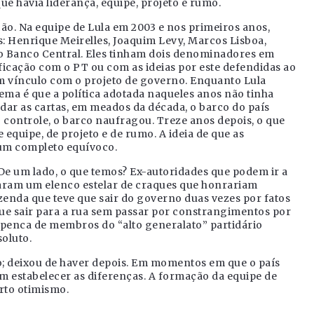
e havia liderança, equipe, projeto e rumo.
ção. Na equipe de Lula em 2003 e nos primeiros anos,
: Henrique Meirelles, Joaquim Levy, Marcos Lisboa,
do Banco Central. Eles tinham dois denominadores em
ificação com o PT ou com as ideias por este defendidas ao
um vínculo com o projeto de governo. Enquanto Lula
ema é que a política adotada naqueles anos não tinha
dar as cartas, em meados da década, o barco do país
controle, o barco naufragou. Treze anos depois, o que
 equipe, de projeto e de rumo. A ideia de que as
 um completo equívoco.
. De um lado, o que temos? Ex-autoridades que podem ir a
aram um elenco estelar de craques que honrariam
zenda que teve que sair do governo duas vezes por fatos
ue sair para a rua sem passar por constrangimentos por
ma penca de membros do “alto generalato” partidário
soluto.
do; deixou de haver depois. Em momentos em que o país
m estabelecer as diferenças. A formação da equipe de
rto otimismo.