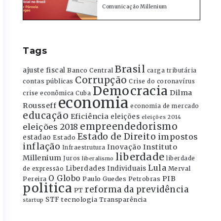
Comunicação Millenium
Tags
Brasil
ajuste fiscal
Banco Central
carga tributária
Corrupção
contas públicas
Crise do coronavírus
Democracia
Dilma
crise econômica
Cuba
economia
Rousseff
economia de mercado
educação
Eficiência
eleições
eleições 2014
empreendedorismo
eleições 2018
Estado de Direito
impostos
estadao
Estado
inflação
Instituto
Inovação
Infraestrutura
liberdade
Millenium
Juros
liberdade
liberalismo
Lula
Liberdades Individuais
Merval
de expressão
O Globo
PIB
Pereira
Paulo Guedes
Petrobras
politica
reforma da previdência
PT
STF
tecnologia
Transparência
startup