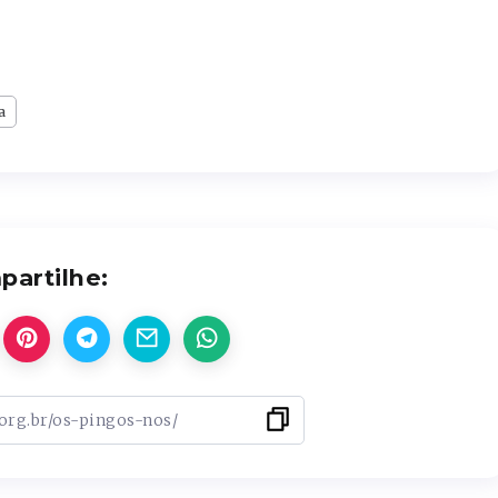
a
artilhe: