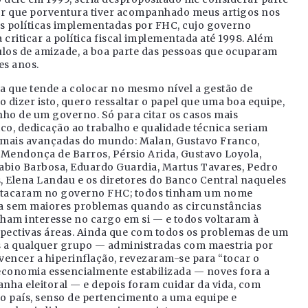
eitor que porventura tiver acompanhado meus artigos nos
as políticas implementadas por FHC, cujo governo
 criticar a política fiscal implementada até 1998. Além
culos de amizade, a boa parte das pessoas que ocuparam
es anos.
a que tende a colocar no mesmo nível a gestão de
dizer isto, quero ressaltar o papel que uma boa equipe,
ho de um governo. Só para citar os casos mais
co, dedicação ao trabalho e qualidade técnica seriam
 mais avançadas do mundo: Malan, Gustavo Franco,
 Mendonça de Barros, Pérsio Arida, Gustavo Loyola,
abio Barbosa, Eduardo Guardia, Martus Tavares, Pedro
s, Elena Landau e os diretores do Banco Central naqueles
estacaram no governo FHC; todos tinham um nome
ica sem maiores problemas quando as circunstâncias
ham interesse no cargo em si — e todos voltaram à
spectivas áreas. Ainda que com todos os problemas de um
es a qualquer grupo — administradas com maestria por
vencer a hiperinflação, revezaram-se para “tocar o
economia essencialmente estabilizada — noves fora a
anha eleitoral — e depois foram cuidar da vida, com
 o país, senso de pertencimento a uma equipe e