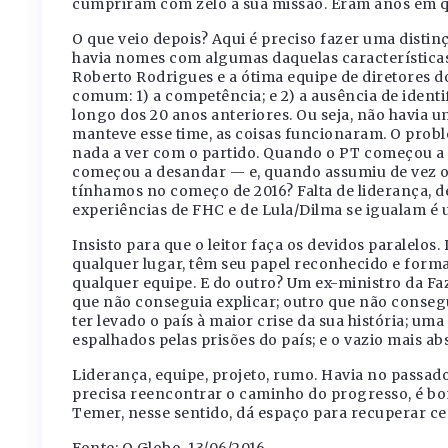
cumpriram com zelo a sua missão. Eram anos em qu
O que veio depois? Aqui é preciso fazer uma distin
havia nomes com algumas daquelas características
Roberto Rodrigues e a ótima equipe de diretores 
comum: 1) a competência; e 2) a ausência de ident
longo dos 20 anos anteriores. Ou seja, não havia 
manteve esse time, as coisas funcionaram. O probl
nada a ver com o partido. Quando o PT começou a 
começou a desandar — e, quando assumiu de vez o 
tínhamos no começo de 2016? Falta de liderança, de
experiências de FHC e de Lula/Dilma se igualam é
Insisto para que o leitor faça os devidos paralelos
qualquer lugar, têm seu papel reconhecido e form
qualquer equipe. E do outro? Um ex-ministro da Fa
que não conseguia explicar; outro que não conseg
ter levado o país à maior crise da sua história; u
espalhados pelas prisões do país; e o vazio mais ab
Liderança, equipe, projeto, rumo. Havia no passa
precisa reencontrar o caminho do progresso, é bo
Temer, nesse sentido, dá espaço para recuperar ce
Fonte: O Globo, 13/06/2016.