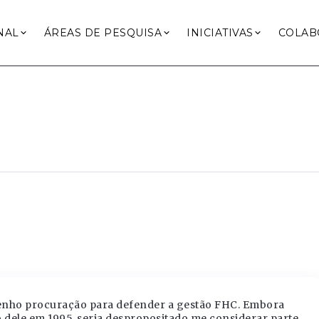
NAL
ÁREAS DE PESQUISA
INICIATIVAS
COLAB
o tenho procuração para defender a gestão FHC. Embora
dele em 1995, seria despropositado me considerar parte